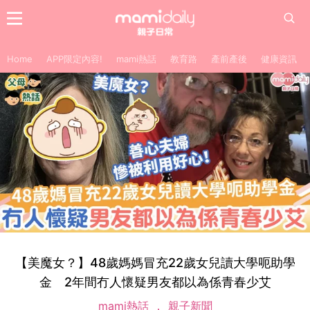
Home
APP限定內容!
mami熱話
教育路
產前產後
健康資訊
【美魔女？】48歲媽媽冒充22歲女兒讀大學呃助學
金 2年間冇人懷疑男友都以為係青春少艾
mami熱話
親子新聞