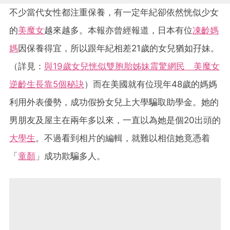
不少當代女性都注重保養，有一定年紀卻依然恍似少女
的
美魔女
越來越多。本報亦曾經報道，日本有位
凍齡媽
媽
因保養得宜，所以跟年紀相差21歲的女兒猶如孖妹。
（詳見：
與19歲女兒恍似雙胞胎姊妹震驚網民 美魔女
逆齡生長靠5個秘訣
）而在美國就有位現年48歲的媽媽
利用外表優勢，成功假扮女兒上大學騙取助學金。她的
男朋友及屋主在兩年多以來，一直以為她是個20出頭的
大學生
。不過看到相片的編輯，就難以相信她竟憑着
「
童顏
」成功欺騙多人。