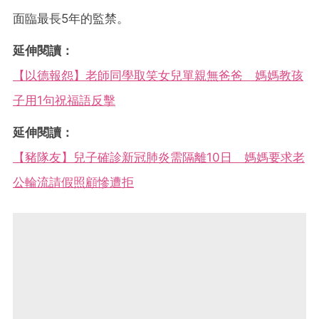
面臨最長5年的監禁。
延伸閱讀：
【以德報怨】老師同學取笑女兒單親無爸爸 媽媽教孩
子用1句祝福語反擊
延伸閱讀：
【豬隊友】兒子確診新冠肺炎需隔離10日 媽媽要求老
公輪流請假照顧慘遭拒