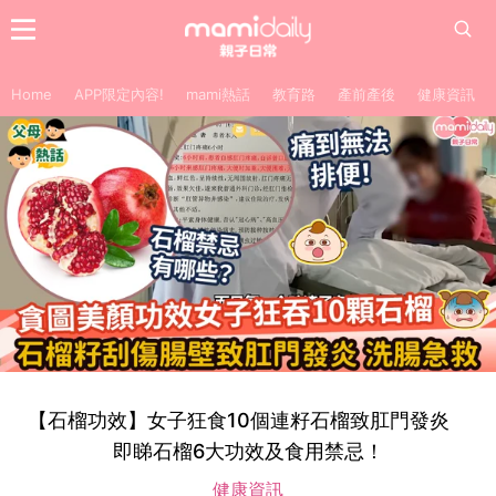
Home
APP限定內容!
mami熱話
教育路
產前產後
健康資訊
【石榴功效】女子狂食10個連籽石榴致肛門發炎
即睇石榴6大功效及食用禁忌！
健康資訊