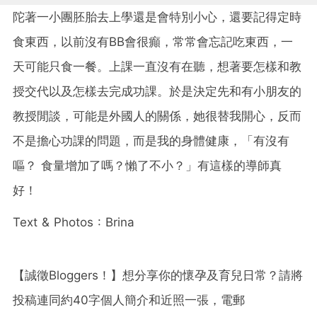
陀著一小團胚胎去上學還是會特別小心，還要記得定時
食東西，
以前沒有BB會很癲，常常會忘記吃東西，一
天可能只食一餐。
上課一直沒有在聽，想著要怎樣和教
授交代以及怎樣去完成功課。
於是決定先和有小朋友的
教授閒談，可能是外國人的關係，
她很替我開心，反而
不是擔心功課的問題，而是我的身體健康，「
有沒有
嘔？ 食量增加了嗎？懶了不小？」有這樣的導師真
好！
Text & Photos :
Brina
【誠徵
Bloggers
！】想分享你的懷孕及育兒日常？請將
投稿連同約
40
字個人簡介和近照一張，電郵