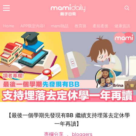
Home
APP限定內容!
mami熱話
教育路
產前產後
健康資訊
【最後一個學期先發現有BB 繼續支持埋落去定休學
一年再讀】
專欄分享
bloggers