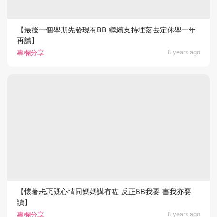
【最後一個學期先發現有BB 繼續支持埋落去定休學一年
再讀】
專欄分享
8 years ago
【懷著忐忑既心情同媽媽講有咗 反正BB我要 書我亦要
讀】
專欄分享
8 years ago