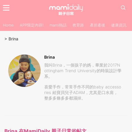
Home
APP限定內容!
mami熱話
教育路
產前產後
健康資訊
>
Brina
Brina
我叫Brina，一個孩子的媽，畢業於2017N
ottingham Trend University的時裝設計學
系。
喜愛手作，常常手作不同的baby accesso
ries 給寶貝兒子ADAM，尤其是口水肩，
整多多條多多都濕掉。
Brina 在MamiDaily 親子日常的帖文