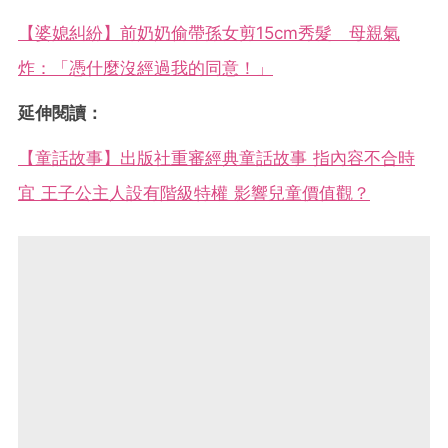
【婆媳糾紛】前奶奶偷帶孫女剪15cm秀髮 母親氣
炸：「憑什麼沒經過我的同意！」
延伸閱讀：
【童話故事】出版社重審經典童話故事 指內容不合時
宜 王子公主人設有階級特權 影響兒童價值觀？