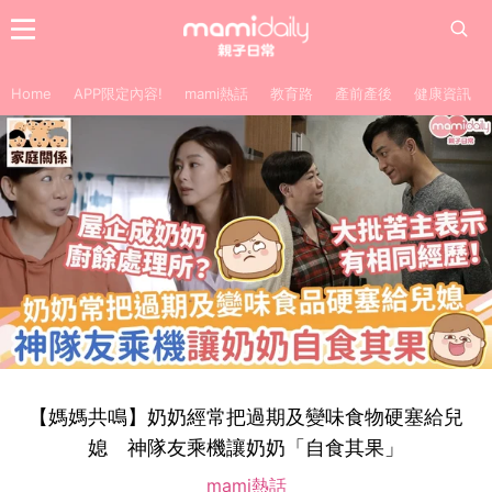
Home
APP限定內容!
mami熱話
教育路
產前產後
健康資訊
【媽媽共鳴】奶奶經常把過期及變味食物硬塞給兒
媳 神隊友乘機讓奶奶「自食其果」
mami熱話