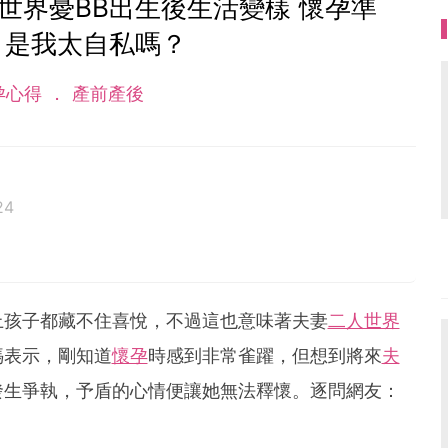
世界憂BB出生後生活變樣 懷孕準
：是我太自私嗎？
孕心得
產前產後
24
上孩子都藏不住喜悅，不過這也意味著夫妻
二人世界
媽表示，剛知道
懷孕
時感到非常雀躍，但想到將來
夫
發生爭執，予盾的心情便讓她無法釋懷。逐問網友：