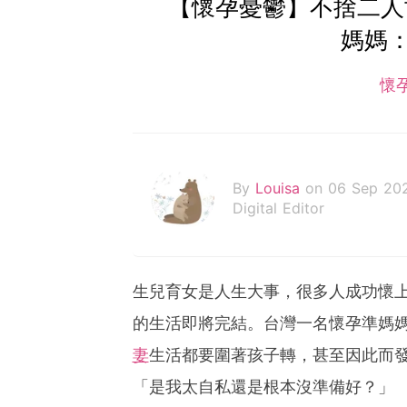
【懷孕憂鬱】不捨二人
媽媽
懷
By
Louisa
on 06 Sep 20
Digital Editor
生兒育女是人生大事，很多人成功懷
的生活即將完結。台灣一名懷孕準媽
妻
生活都要圍著孩子轉，甚至因此而
「是我太自私還是根本沒準備好？」