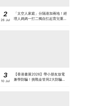
2
「太空人家庭」分隔港加兩地！經
理人媽媽一打二獨自扛起育兒重
26 Jul
擔！Stephanie｜經理人｜太空人
家庭｜職場媽媽
3
【香港書展2026】帶小朋友放電
兼學防騙！挑戰金管局2大防騙遊
10 Jul
戲、贏「嗱喳蕉」購物袋及多款驚
喜紀念品！