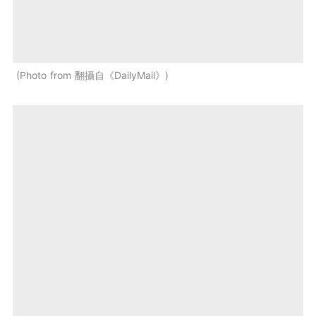
Photo from 翻攝自《DailyMail》