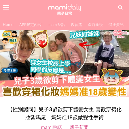
Home
APP限定內容!
mami熱話
教育路
產前產後
健康資訊
【性別認同】兒子3歲欲剪下體變女生 喜歡穿裙化
妝紥馬尾 媽媽准18歲做變性手術
mami熱話
親子新聞