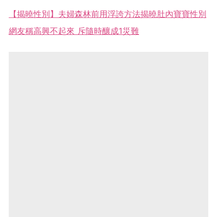
【揭曉性別】夫婦森林前用浮誇方法揭曉肚內寶寶性別
網友稱高興不起來 斥隨時釀成1災難