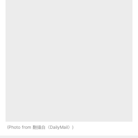
Photo from 翻攝自《DailyMail》