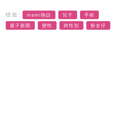
標籤:
mami熱話
兒子
手術
親子新聞
變性
跨性別
扮女仔