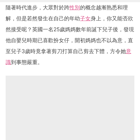
隨著時代進步，大眾對於跨
性別
的概念越漸熟悉和理
解，但是若然發生在自己的年幼
子女
身上，你又能否欣
然接受呢？英國一名25歲媽媽數年前誕下兒子後，發現
他自嬰兒時期已喜歡扮女仔，開初媽媽也不以為意，直
至兒子3歲時竟拿著剪刀打算自己剪去下體，方令她
意
識
到事態嚴重。