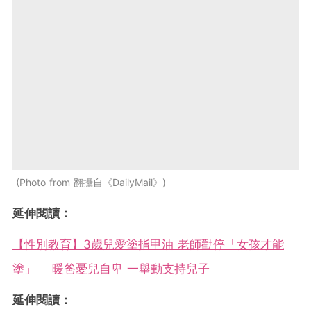
Photo from 翻攝自《DailyMail》
延伸閱讀：
【性別教育】3歲兒愛塗指甲油 老師勸停「女孩才能
塗」 暖爸憂兒自卑 一舉動支持兒子
延伸閱讀：