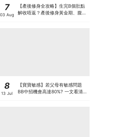
7
【產後修身全攻略】生完B個肚點
解收唔返？產後修身黃金期、腹直
03 Aug
肌分離、紮肚定做機一次睇
8
【寶寶敏感】若父母有敏感問題
BB中招機會高達80%? 一文看清預
13 Jul
防敏感關鍵因素！