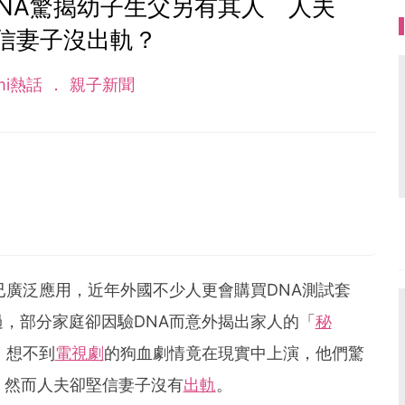
NA驚揭幼子生父另有其人 人夫
信妻子沒出軌？
mi熱話
親子新聞
已廣泛應用，近年外國不少人更會購買DNA測試套
，部分家庭卻因驗DNA而意外揭出家人的「
秘
，想不到
電視劇
的狗血劇情竟在現實中上演，他們驚
，然而人夫卻堅信妻子沒有
出軌
。