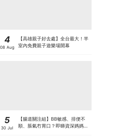
4
【高雄親子好去處】全台最大！半
室內免費親子遊樂場開幕
08 Aug
5
【腸道關注組】BB敏感、排便不
順、脹氣冇胃口？即睇資深媽媽分
30 Jul
享經驗之談 輕鬆解決湊B煩惱