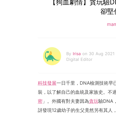
【狗血劇情】貪玩驗D
卻堅
ma
By
Irisa
on 30 Aug 2021
Digital Editor
科技發展
一日千里，DNA檢測技術早
裝，以了解自己的血統及家族史。不過
密
」。外國有對夫妻因為
貪玩
驗DNA
訝發現12歲幼子的生父竟然另有其人