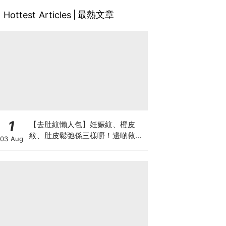
最熱文章
Hottest Articles
1
【去肚紋懶人包】妊娠紋、橙皮
紋、肚皮鬆弛係三樣嘢！邊啲救得
03 Aug
返、邊啲只能淡化？