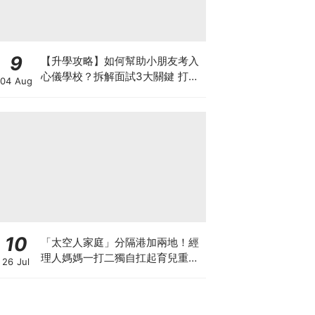
9
【升學攻略】如何幫助小朋友考入
心儀學校？拆解面試3大關鍵 打好
04 Aug
多元智能發展的營養基礎
10
「太空人家庭」分隔港加兩地！經
理人媽媽一打二獨自扛起育兒重
26 Jul
擔！Stephanie｜經理人｜太空人
家庭｜職場媽媽