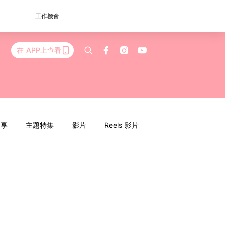
工作機會
在 APP上查看
分享
主題特集
影片
Reels 影片