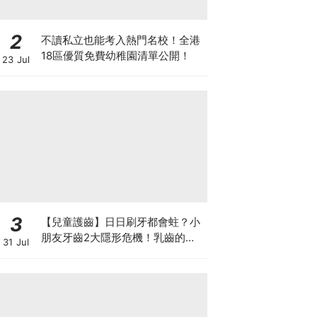
2
不讀私立也能考入熱門名校！全港
18區優質免費幼稚園清單公開！
23 Jul
3
【兒童護齒】日日刷牙都會蛀？小
朋友牙齒2大隱形危機！乳齒的琺
31 Jul
瑯質比成人薄弱50%！選牙膏要睇
含氟量！