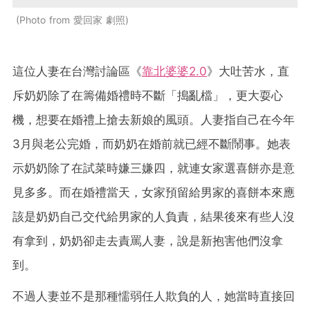
Photo from 愛回家 劇照
這位人妻在台灣討論區《
靠北婆婆2.0
》大吐苦水，直
斥奶奶除了在籌備婚禮時不斷「搗亂檔」，更大耍心
機，想要在婚禮上搶去新娘的風頭。人妻指自己在今年
3月與老公完婚，而奶奶在婚前就已經不斷鬧事。她表
示奶奶除了在試菜時嫌三嫌四，就連女家選喜餅亦是意
見多多。而在婚禮當天，女家預留給男家的喜餅本來應
該是奶奶自己交代給男家的人負責，結果後來有些人沒
有拿到，奶奶卻走去責罵人妻，說是新抱害他們沒拿
到。
不過人妻並不是那種懦弱任人欺負的人，她當時直接回