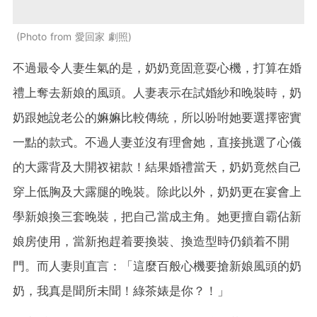
Photo from 愛回家 劇照
不過最令人妻生氣的是，奶奶竟固意耍心機，打算在婚
禮上奪去新娘的風頭。人妻表示在試婚紗和晚裝時，奶
奶跟她說老公的嫲嫲比較傳統，所以吩咐她要選擇密實
一點的款式。不過人妻並沒有理會她，直接挑選了心儀
的大露背及大開衩裙款！結果婚禮當天，奶奶竟然自己
穿上低胸及大露腿的晚裝。除此以外，奶奶更在宴會上
學新娘換三套晚裝，把自己當成主角。她更擅自霸佔新
娘房使用，當新抱趕着要換裝、換造型時仍鎖着不開
門。而人妻則直言：「這麼百般心機要搶新娘風頭的奶
奶，我真是聞所未聞！綠茶婊是你？！」