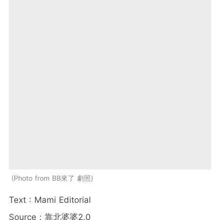
Photo from BB來了 劇照
Text : Mami Editorial
Source : 靠北婆婆2.0