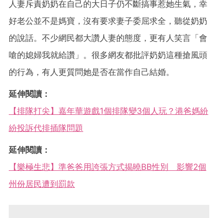
人妻斥責奶奶在自己的大日子仍不斷搞事惹她生氣，幸
好老公並不是媽寶，沒有要求妻子委屈求全，聽從奶奶
的說話。不少網民都大讚人妻的態度，更有人笑言「會
嗆的媳婦我就給讚」。很多網友都批評奶奶這種搶風頭
的行為，有人更質問她是否在當作自己結婚。
延伸閱讀：
【排隊打尖】嘉年華遊戲1個排隊變3個人玩？港爸媽紛
紛投訴代排插隊問題
延伸閱讀：
【樂極生悲】準爸爸用誇張方式揭曉BB性別 影響2個
州份居民遭到罰款