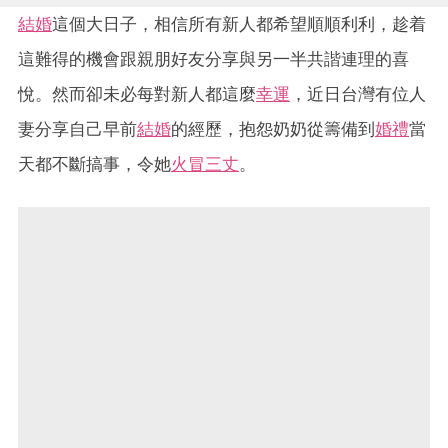
結婚
這個大日子，相信所有新人都希望順順利利，趁着
這難得的機會跟親朋好友分享與另一半共諧連理的喜
悅。然而卻未必每對新人都這麼
幸運
，近日台灣有位人
妻分享自己早前
結婚
的經歷，抱怨奶奶從籌備到
婚禮
當
天都不斷搞事，令她
火冒三丈
。