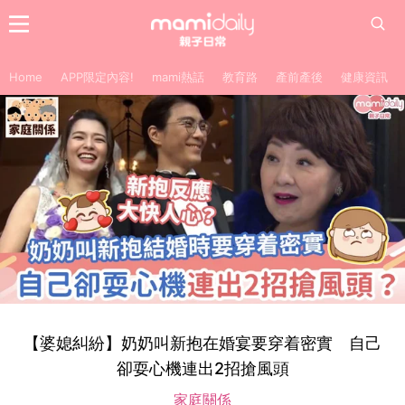
Home
APP限定內容!
mami熱話
教育路
產前產後
健康資訊
【婆媳糾紛】奶奶叫新抱在婚宴要穿着密實 自己
卻耍心機連出2招搶風頭
家庭關係