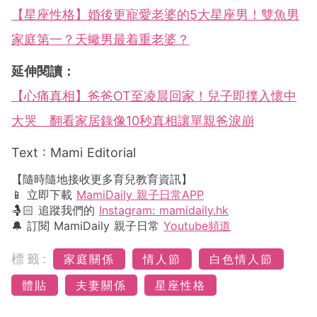
【星座性格】婚後更寵愛老婆的5大星座男！雙魚男
家庭第一？天蠍男最着重老婆？
延伸閱讀：
【心痛真相】爸爸OT至凌晨回家！兒子即撲入懷中
大哭 翻看家居錄像10秒真相讓單親爸淚崩
Text : Mami Editorial
【隨時隨地接收更多育兒教育資訊】
📱 立即下載
MamiDaily 親子日常APP
🤱🏻 追蹤我們的
Instagram: mamidaily.hk
🔔 訂閱 MamiDaily 親子日常
Youtube頻道
標籤:
家庭關係
情人節
白色情人節
體貼
夫妻關係
星座性格