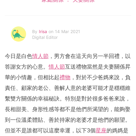
By
Irisa
on 14 Mar 2021
Digital Editor
今日是白色
情人節
，男方會在這天向另一半回禮，以
答謝女方的心意。
情人節
互送禮物當然是夫妻關係昇
華的小情趣，但相比起
禮物
，對於不少爸媽來說，負
責任、顧家的老公、善解人意的老婆可能才是穩穩維
繫雙方關係的幸福秘訣。特別是對於很多爸爸來說，
長相甜美、身形性感等都不是他們所渴望的，能夠娶
到一位溫柔體貼、善於持家的老婆才是他們的願望。
但並不是誰都可以這麼幸運，以下3個
星座
的媽媽是