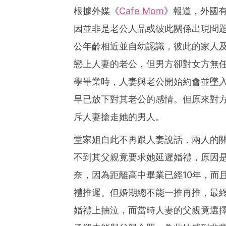
根據外媒《
Cafe Mom
》報道，外國
因並非是老公人品或彼此關係出現問
公年齡相近並自幼認識，彼此的家人
戀上人妻的老公，但男方卻對女方無
學畢業時，人妻與老公開始約會並墜
早已放下對其老公的感情。但原來對
斥人妻搶走她的男人。
堂家姐自此不再跟人妻說話，兩人的
不到其父親竟要求她延遲婚禮，原因
奈，因為距離高中畢業已經10年，而
禮推遲。但婚期總不能一推再推，最
婚禮上抽泣，而當時人妻的父親竟選