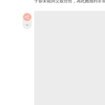
子卻未能與父親合照，為此她感到非