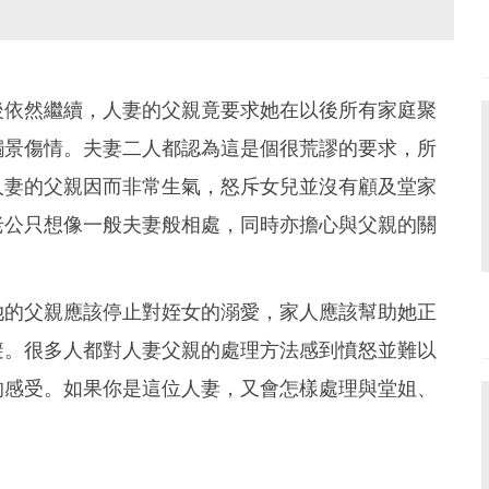
後依然繼續，人妻的父親竟要求她在以後所有家庭聚
觸景傷情。夫妻二人都認為這是個很荒謬的要求，所
人妻的父親因而非常生氣，怒斥女兒並沒有顧及堂家
老公只想像一般夫妻般相處，同時亦擔心與父親的關
她的父親應該停止對姪女的溺愛，家人應該幫助她正
避。很多人都對人妻父親的處理方法感到憤怒並難以
的感受。如果你是這位人妻，又會怎樣處理與堂姐、