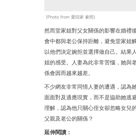
Photo from 愛回家 劇照
然而堂家姐對父女關係的影響在婚禮
會中都與老公保持距離，避免堂家姐
以他們決定婉拒並選擇做自己。結果
姐的感受。人妻為此非常苦惱，她與
係會因而越來越差。
不少網友非常同情人妻的遭遇，認為
面面對及適應現實，而不是協助她逃
理解，認為他只關心侄女卻忽略女兒
父親及老公的關係？
延伸閱讀：