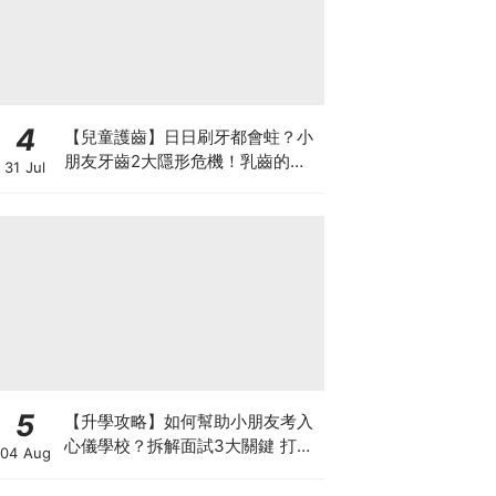
4
【兒童護齒】日日刷牙都會蛀？小
朋友牙齒2大隱形危機！乳齒的琺
31 Jul
瑯質比成人薄弱50%！選牙膏要睇
含氟量！
5
【升學攻略】如何幫助小朋友考入
心儀學校？拆解面試3大關鍵 打好
04 Aug
多元智能發展的營養基礎