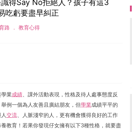
得Say No拒絕人？孩子有這3
易吃虧要盡早糾正
育路
教育心得
起學業
成績
、課外活動表現，性格及待人處事態度反
。舉例一個為人友善且廣結朋友，但
學業
成績平平的
與人
交流
、人脈淺窄的人，更有機會獲得良好的工作
修養教育！若果你發現仔女擁有以下3種性格，就要盡