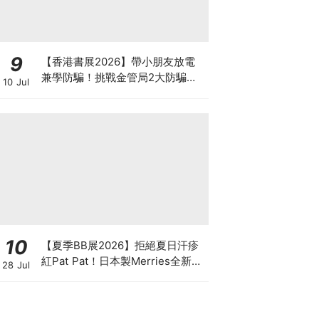
9
【香港書展2026】帶小朋友放電
兼學防騙！挑戰金管局2大防騙遊
10 Jul
戲、贏「嗱喳蕉」購物袋及多款驚
喜紀念品！
10
【夏季BB展2026】拒絕夏日汗疹
紅Pat Pat！日本製Merries全新超
28 Jul
吸安睡褲挑戰全晚零外漏 皇牌
First Premium系列買1送1！