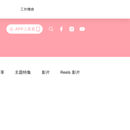
工作機會
在 APP上查看
分享
主題特集
影片
Reels 影片