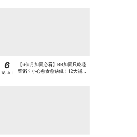
6
【6個月加固必看】BB加固只吃蔬
菜粥？小心愈食愈缺鐵！12大補鐵
18 Jul
食材清單＋一星期食譜推薦