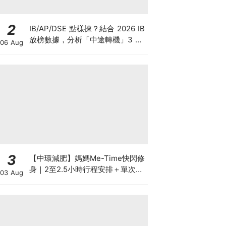
2
IB/AP/DSE 點樣揀？結合 2026 IB
放榜數據，分析「中途轉機」3 大
06 Aug
考慮！
3
【中環減肥】媽媽Me-Time快閃修
身｜2至2.5小時行程安排＋單次收
03 Aug
費攻略