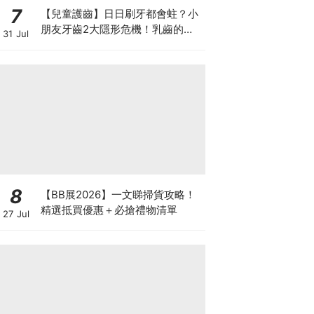
7
【兒童護齒】日日刷牙都會蛀？小
朋友牙齒2大隱形危機！乳齒的琺
31 Jul
瑯質比成人薄弱50%！選牙膏要睇
含氟量！
8
【BB展2026】一文睇掃貨攻略！
精選抵買優惠＋必搶禮物清單
27 Jul