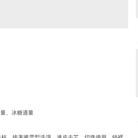
適量、冰糖適量
去核。接著將雪梨洗淨，連皮去芯，切塊備用。鍋裡