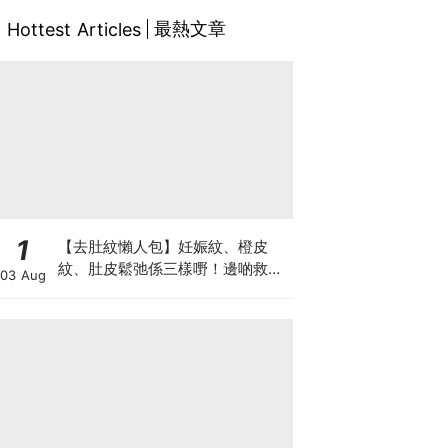
最熱文章
Hottest Articles
1
【去肚紋懶人包】妊娠紋、橙皮
紋、肚皮鬆弛係三樣嘢！邊啲救得
03 Aug
返、邊啲只能淡化？