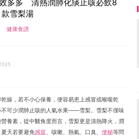
效多多 清熱潤肺化痰止咳必飲8
款雪梨湯
健康食譜
2025
得乾燥，若不小心保養，便容易患上感冒或喉嚨乾
必不可少潤肺止咳的人氣水果——雪梨。雪梨不僅味
種營養素，從中醫角度而言，雪梨更是清熱降火，潤
，夏天若要避免
感冒
、咳嗽、熱氣、口臭、
便秘
等問