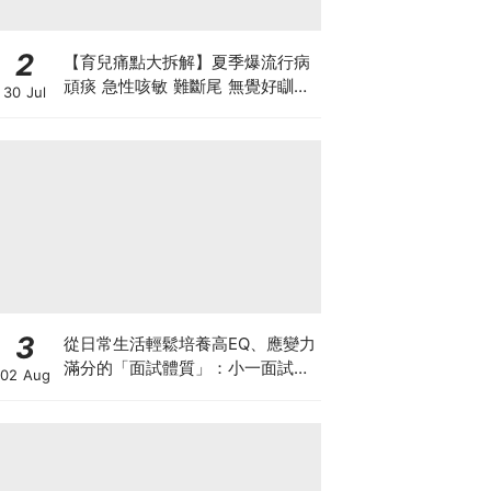
2
【育兒痛點大拆解】夏季爆流行病
頑痰 急性咳敏 難斷尾 無覺好瞓？
30 Jul
中醫教路 一招踢走頑痰斷尾！
3
從日常生活輕鬆培養高EQ、應變力
滿分的「面試體質」：小一面試最
02 Aug
強備戰指南