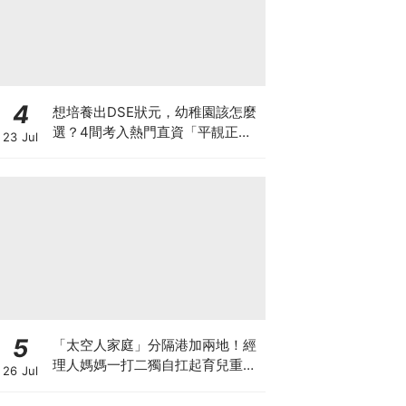
4
想培養出DSE狀元，幼稚園該怎麼
選？4間考入熱門直資「平靚正」
23 Jul
免費幼稚園！
5
「太空人家庭」分隔港加兩地！經
理人媽媽一打二獨自扛起育兒重
26 Jul
擔！Stephanie｜經理人｜太空人
家庭｜職場媽媽