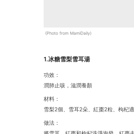
Photo from MamiDaily
1.冰糖雪梨雪耳湯
功效：
潤肺止咳，滋潤養顏
材料：
雪梨2個、雪耳2朵、紅棗2粒、枸杞
做法：
將雪耳、紅棗和枸杞洗淨泡發，紅棗