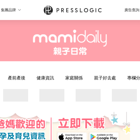
集團品牌
廣告查詢
產前產後
健康資訊
家庭關係
親子好去處
專欄