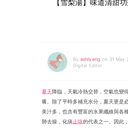
【雪梨湯】味道清甜功
By
ashly.eng
on 31 May 
Digital Editor
夏天
降臨，天氣冷熱交替，空氣也變
癢。除了平時多補充水分，夏天更是
美汁多，也含有豐富的水果纖維與各
肺去燥，化痰
止咳
的代表之一。因此