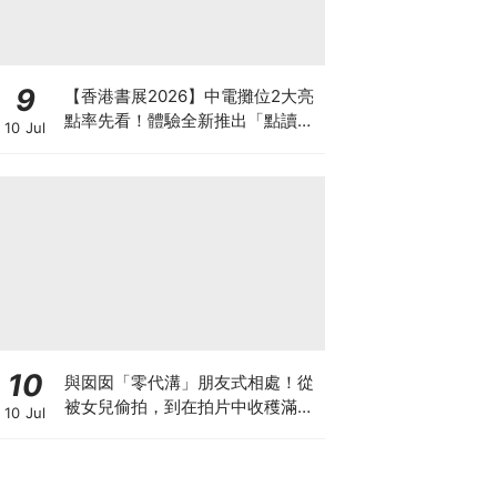
9
【香港書展2026】中電攤位2大亮
點率先看！體驗全新推出「點讀故
10 Jul
事書」系列＋升級版《低碳城市規
劃師》電子桌遊
10
與囡囡「零代溝」朋友式相處！從
被女兒偷拍，到在拍片中收穫滿足
10 Jul
感！VAL媽｜美如｜KOL媽媽