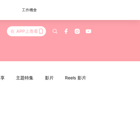
工作機會
在 APP上查看
分享
主題特集
影片
Reels 影片