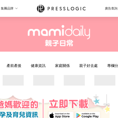
集團品牌
廣告查詢
產前產後
健康資訊
家庭關係
親子好去處
專欄