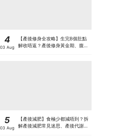
4
【產後修身全攻略】生完B個肚點
解收唔返？產後修身黃金期、腹直
03 Aug
肌分離、紮肚定做機一次睇
5
【產後減肥】食極少都減唔到？拆
解產後減肥常見迷思、產後代謝、
03 Aug
水腫原因＋淋巴引流、Onda Pro
修身攻略