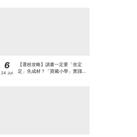
6
【選校攻略】讀書一定要「坐定
定」先成材？「寶藏小學」實踐動
24 Jul
靜循環激發孩子潛能