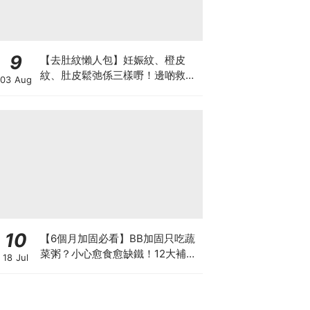
9
【去肚紋懶人包】妊娠紋、橙皮
紋、肚皮鬆弛係三樣嘢！邊啲救得
03 Aug
返、邊啲只能淡化？
10
【6個月加固必看】BB加固只吃蔬
菜粥？小心愈食愈缺鐵！12大補鐵
18 Jul
食材清單＋一星期食譜推薦