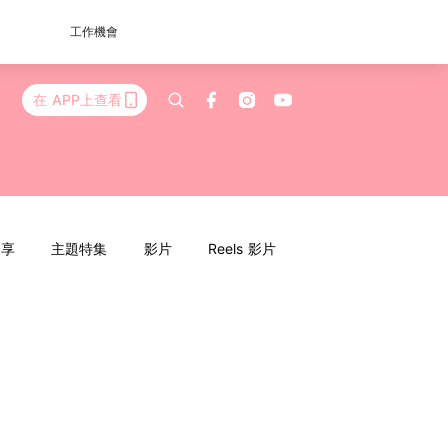
工作機會
在 APP上查看
分享
主題特集
影片
Reels 影片