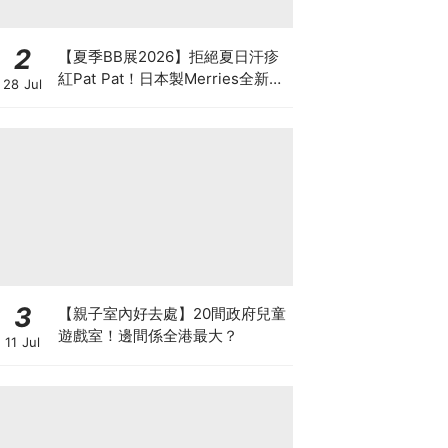
2
【夏季BB展2026】拒絕夏日汗疹
紅Pat Pat！日本製Merries全新超
28 Jul
吸安睡褲挑戰全晚零外漏 皇牌
First Premium系列買1送1！
3
【親子室內好去處】20間政府兒童
遊戲室！邊間係全港最大？
11 Jul