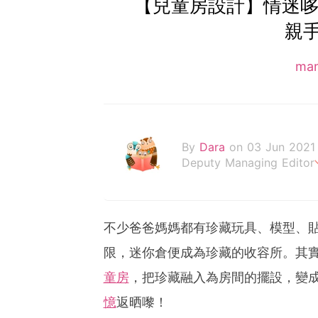
【兒童房設計】情迷哆
親
ma
By
Dara
on 03 Jun 2021
Deputy Managing Editor
當自己成為父母，才明白父
不少爸爸媽媽都有珍藏玩具、模型、
限，迷你倉便成為珍藏的收容所。其實大
童房
，把珍藏融入為房間的擺設，變
憶
返晒嚟！