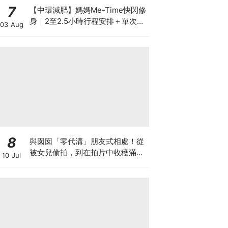
7
【中環減肥】媽媽Me-Time快閃修
身｜2至2.5小時行程安排＋單次收
03 Aug
費攻略
8
與囡囡「零代溝」朋友式相處！從
被女兒偷拍，到在拍片中收穫滿足
10 Jul
感！VAL媽｜美如｜KOL媽媽