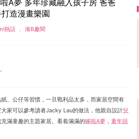
啦A夢 多年珍藏融入孩子房 爸爸
手打造漫畫樂園
mi熱話
湊B趣聞
母的喜怒哀樂，以及無私的愛！
貼紙、公仔等習慣，一旦戰利品太多，而家居空間有
家可以參考讀者Jacky Lau的做法，他親自設計
兒
成充滿童趣的主題家居。看着滿滿的
哆啦A夢
，
童年回