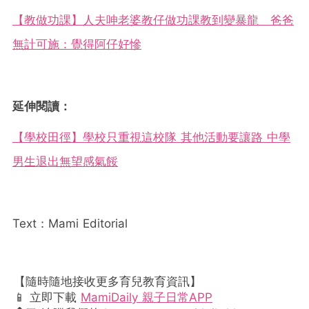
【教做功課】人夫呻老婆教仔做功課教到變暴龍 爸爸
無計可施：覺得阿仔好慘
延伸閱讀：
【學校田徑】學校只重視這校隊 其他活動要讓路 中學
男生退出無望感氣餒
Text：Mami Editorial
【隨時隨地接收更多育兒教育資訊】
📱 立即下載
MamiDaily 親子日常APP