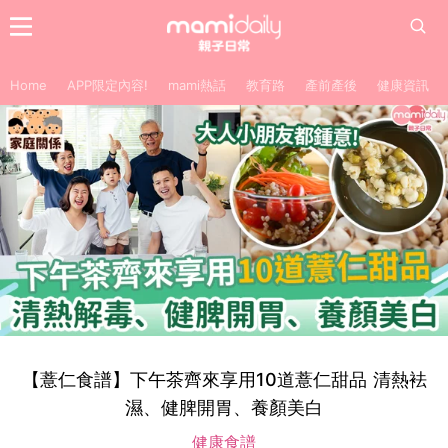
Home
APP限定內容!
mami熱話
教育路
產前產後
健康資訊
【薏仁食譜】下午茶齊來享用10道薏仁甜品 清熱袪
濕、健脾開胃、養顏美白
健康食譜