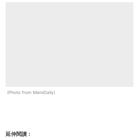
Photo from MamiDaily
延伸閱讀：