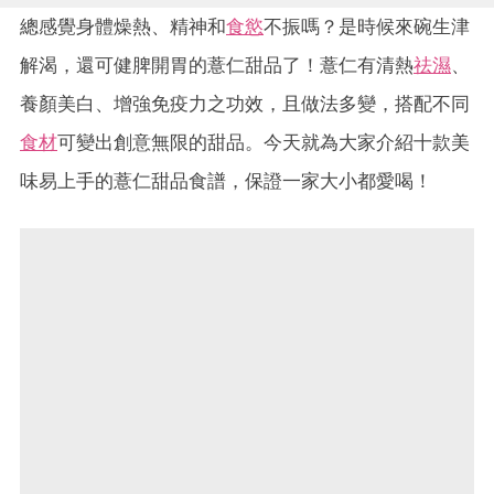
總感覺身體燥熱、精神和
食慾
不振嗎？是時候來碗生津
解渴，還可健脾開胃的薏仁甜品了！薏仁有清熱
祛濕
、
養顏美白、增強免疫力之功效，且做法多變，搭配不同
食材
可變出創意無限的甜品。今天就為大家介紹十款美
味易上手的薏仁甜品食譜，保證一家大小都愛喝！