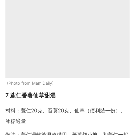
Photo from MamiDaily
7.薏仁番薯仙草甜湯
材料：薏仁20克、番薯20克、仙草（便利裝一份）、
冰糖適量
做法：薏仁浸軟後瀝乾備用，蕃薯切小塊，和薏仁一起