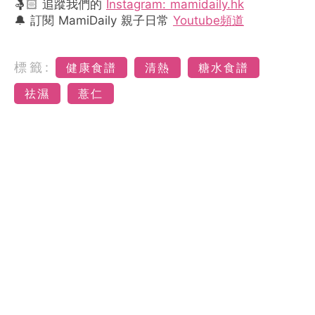
🤱🏻 追蹤我們的
Instagram: mamidaily.hk
🔔 訂閱 MamiDaily 親子日常
Youtube頻道
標籤:
健康食譜
清熱
糖水食譜
祛濕
薏仁