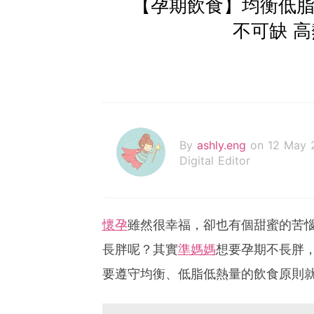
【孕期飲食】均衡低脂
不可缺 
By
ashly.eng
on 12 May 
Digital Editor
懷孕
雖然很幸福，卻也有個甜蜜的苦
長胖呢？其實
準媽媽
想要孕期不長胖
要遵守均衡、低脂低熱量的飲食原則