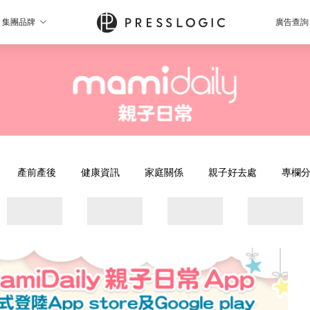
集團品牌
廣告查詢
產前產後
健康資訊
家庭關係
親子好去處
專欄