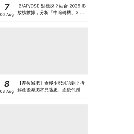
7
IB/AP/DSE 點樣揀？結合 2026 IB
放榜數據，分析「中途轉機」3 大
06 Aug
考慮！
8
【產後減肥】食極少都減唔到？拆
解產後減肥常見迷思、產後代謝、
03 Aug
水腫原因＋淋巴引流、Onda Pro
修身攻略