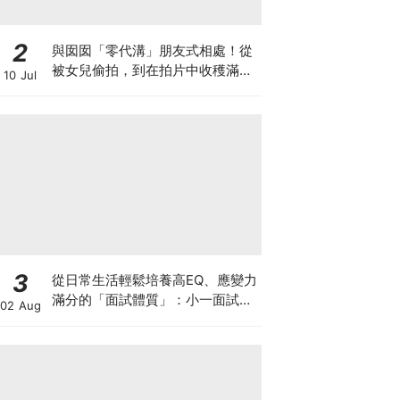
2
與囡囡「零代溝」朋友式相處！從
被女兒偷拍，到在拍片中收穫滿足
10 Jul
感！VAL媽｜美如｜KOL媽媽
3
從日常生活輕鬆培養高EQ、應變力
滿分的「面試體質」：小一面試最
02 Aug
強備戰指南