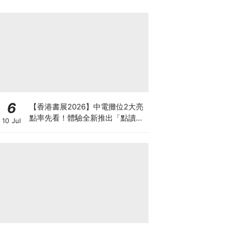
箱優惠低至65折
6
【香港書展2026】中電攤位2大亮
點率先看！體驗全新推出「點讀故
10 Jul
事書」系列＋升級版《低碳城市規
劃師》電子桌遊