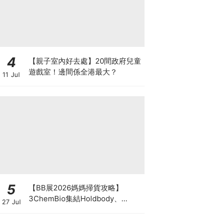
4
【親子室內好去處】20間政府兒童
遊戲室！邊間係全港最大？
11 Jul
5
【BB展2026媽媽掃貨攻略】
3ChemBio集結Holdbody、
27 Jul
ProVen、森下仁丹、Return人氣
品牌激減！低至18折＋買3送1＋原