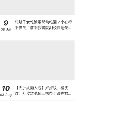
9
想幫子女報讀兩間幼稚園？小心得
不償失！前喇沙書院副校長趙榮
08 Jul
德：先問自己能否解決這3大問
題！
10
【去肚紋懶人包】妊娠紋、橙皮
紋、肚皮鬆弛係三樣嘢！邊啲救得
03 Aug
返、邊啲只能淡化？