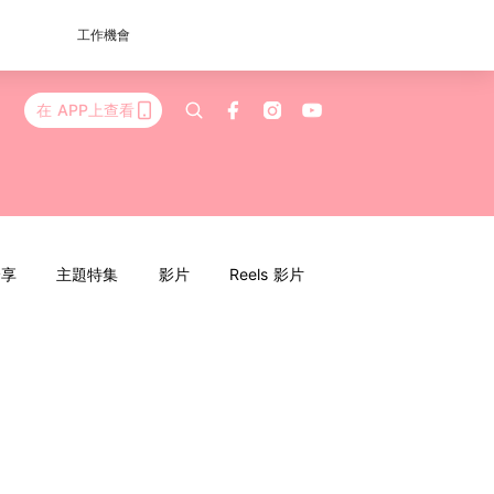
工作機會
在 APP上查看
分享
主題特集
影片
Reels 影片