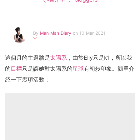
By
Man Man Diary
on 10 Mar 2021
我係Man Man! 前學校老師變身半職媽媽。於英國主修民族
音樂系，並取得碩士學位。擁有鋼琴高級演奏級文憑及蒙特
這個月的主題牆是
太陽系
，由於Elly只是k1，所以我
梭利教學文憑。喜歡音樂、動物、卡通片。
的
目標
只是讓她對太陽系的
星球
有初步印象。簡單介
紹一下幾項活動：
FB page: Man Man Diary
email:
diarymanman@gmail.com