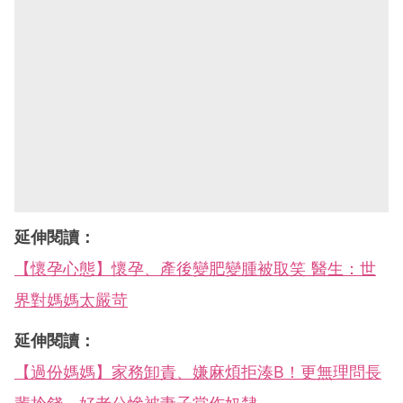
延伸閱讀：
【懷孕心態】懷孕、產後變肥變腫被取笑 醫生：世
界對媽媽太嚴苛
延伸閱讀：
【過份媽媽】家務卸責、嫌麻煩拒湊B！更無理問長