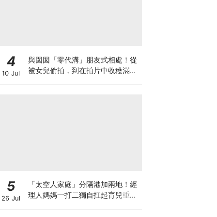
4
與囡囡「零代溝」朋友式相處！從
被女兒偷拍，到在拍片中收穫滿足
10 Jul
感！VAL媽｜美如｜KOL媽媽
5
「太空人家庭」分隔港加兩地！經
理人媽媽一打二獨自扛起育兒重
26 Jul
擔！Stephanie｜經理人｜太空人
家庭｜職場媽媽