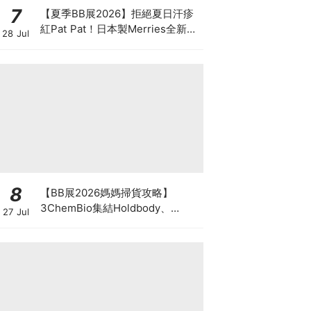
7
【夏季BB展2026】拒絕夏日汗疹
紅Pat Pat！日本製Merries全新超
28 Jul
吸安睡褲挑戰全晚零外漏 皇牌
First Premium系列買1送1！
8
【BB展2026媽媽掃貨攻略】
3ChemBio集結Holdbody、
27 Jul
ProVen、森下仁丹、Return人氣
品牌激減！低至18折＋買3送1＋原
箱優惠低至65折