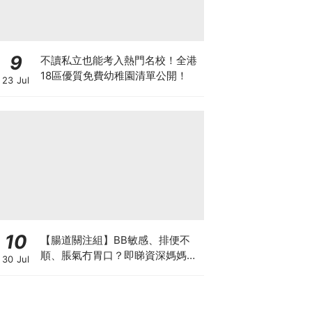
9
不讀私立也能考入熱門名校！全港
18區優質免費幼稚園清單公開！
23 Jul
10
【腸道關注組】BB敏感、排便不
順、脹氣冇胃口？即睇資深媽媽分
30 Jul
享經驗之談 輕鬆解決湊B煩惱