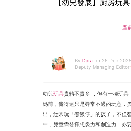
【幼兒發展】廚房玩具
產
By
Dara
on 26 Dec 202
Deputy Managing Editor
當自己成為父母，才明白父
幼兒
玩具
貴精不貴多 ，但有一種玩具
媽前，覺得這只是尋常不過的玩意，
出，經常玩「煮飯仔」的孩子，不但
中，兒童需發揮想像力和創造力，亦