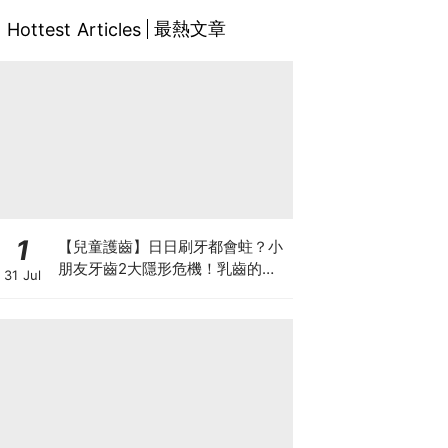
最熱文章
Hottest Articles
1
【兒童護齒】日日刷牙都會蛀？小
朋友牙齒2大隱形危機！乳齒的琺
31 Jul
瑯質比成人薄弱50%！選牙膏要睇
含氟量！