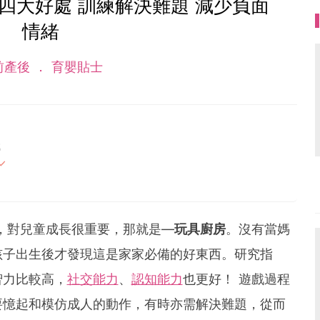
四大好處 訓練解決難題 減少負面
情緒
前產後
育嬰貼士
5
母的喜怒哀樂，以及無私的愛！
，對兒童成長很重要，那就是––
玩具廚房
。沒有當媽
孩子出生後才發現這是家家必備的好東西。研究指
智力比較高，
社交能力
、
認知能力
也更好！ 遊戲過程
要憶起和模仿成人的動作，有時亦需解決難題，從而