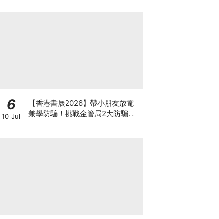
6
【香港書展2026】帶小朋友放電
兼學防騙！挑戰金管局2大防騙遊
10 Jul
戲、贏「嗱喳蕉」購物袋及多款驚
喜紀念品！