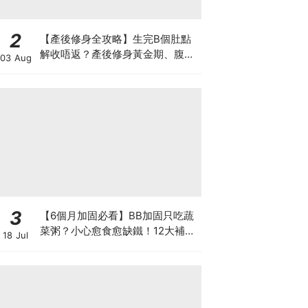
2
【產後修身全攻略】生完B個肚點
解收唔返？產後修身黃金期、腹直
03 Aug
肌分離、紮肚定做機一次睇
3
【6個月加固必看】BB加固只吃蔬
菜粥？小心愈食愈缺鐵！12大補鐵
18 Jul
食材清單＋一星期食譜推薦