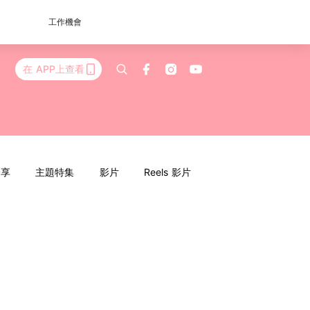
工作機會
在 APP上查看
分享
主題特集
影片
Reels 影片