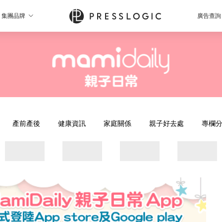
集團品牌
廣告查詢
產前產後
健康資訊
家庭關係
親子好去處
專欄