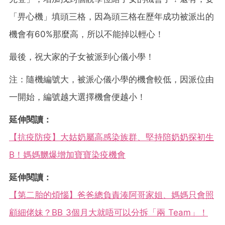
「畀心機」填頭三格，因為頭三格在歷年成功被派出的
機會有60%那麼高，所以不能掉以輕心！
最後，祝大家的子女被派到心儀小學！
注：隨機編號大，被派心儀小學的機會較低，因派位由
一開始，編號越大選擇機會便越小！
延伸閱讀：
【抗疫防疫】大姑奶屬高感染族群、堅持陪奶奶探初生
B！媽媽嬲爆增加寶寶染疫機會
延伸閱讀：
【第二胎的煩惱】爸爸總負責湊阿哥家姐、媽媽只會照
顧細佬妹？BB 3個月大就唔可以分拆「兩 Team」！