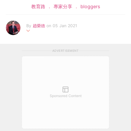
教育路
專家分享
bloggers
By
趙榮德
on 05 Jan 2021
香港輔導教師協會榮譽顧問，前喇沙書院副校長，曾任教育局家庭
與學校事宜委員會副主席，為香港大學專業進修學院之客席講師。
ADVERTISEMENT
有専欄刊豋在各大報章雜誌，著作有《2020質優免費幼稚園》、
《2020小學升學一本通》、《不一樣的家長》等二十八本。
Sponsored Content