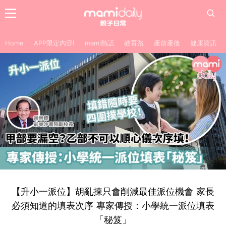
Home
APP限定內容!
mami熱話
教育路
產前產後
健康資訊
【升小一派位】胡亂揀只會削減最佳派位機會 家長
必須知道的填表次序 專家傳授：小學統一派位填表
「秘笈」