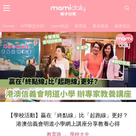
Home
APP限定內容!
mami熱話
教育路
產前產後
健康資訊
【學校活動】贏在「終點線」比「起跑線」更好？
港澳信義會明道小學網上講座分享教養心得
教育路
學校大全