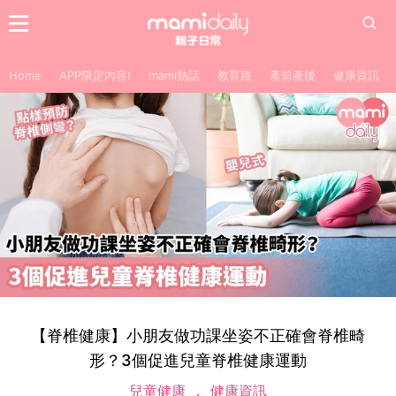
Home
APP限定內容!
mami熱話
教育路
產前產後
健康資訊
【脊椎健康】小朋友做功課坐姿不正確會脊椎畸
形？3個促進兒童脊椎健康運動
兒童健康
健康資訊