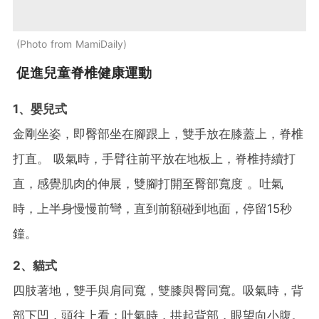
Photo from MamiDaily
促進兒童脊椎健康運動
1、嬰兒式
金剛坐姿，即臀部坐在腳跟上，雙手放在膝蓋上，脊椎
打直。 吸氣時，手臂往前平放在地板上，脊椎持續打
直，感覺肌肉的伸展，雙腳打開至臀部寬度 。吐氣
時，上半身慢慢前彎，直到前額碰到地面，停留15秒
鐘。
2、
貓式
四肢著地，雙手與肩同寬，雙膝與臀同寬。吸氣時，背
部下凹，頭往上看；吐氣時，拱起背部，眼望向小腹。