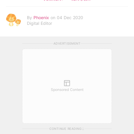
By
Phoenix
on 04 Dec 2020
Digital Editor
ADVERTISEMENT
Sponsored Content
CONTINUE READING