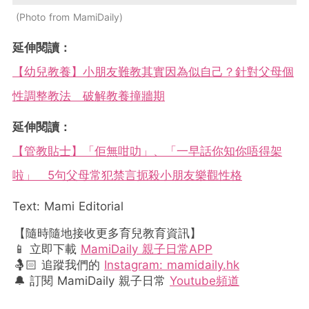
Photo from MamiDaily
延伸閱讀：
【幼兒教養】小朋友難教其實因為似自己？針對父母個
性調整教法 破解教養撞牆期
延伸閱讀：
【管教貼士】「佢無咁叻」、「一早話你知你唔得架
啦」 5句父母常犯禁言扼殺小朋友樂觀性格
Text: Mami Editorial
【隨時隨地接收更多育兒教育資訊】
📱 立即下載
MamiDaily 親子日常APP
🤱🏻 追蹤我們的
Instagram: mamidaily.hk
🔔 訂閱 MamiDaily 親子日常
Youtube頻道