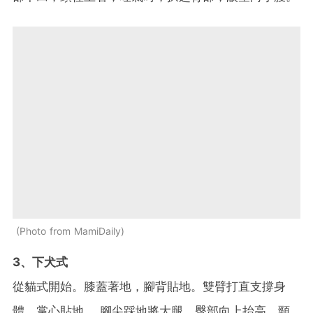
Photo from MamiDaily
3、下犬式
從貓式開始。膝蓋著地，腳背貼地。雙臂打直支撐身
體，掌心貼地 。腳尖踩地將大腿、臀部向上抬高。頸