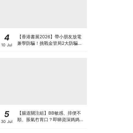
4
【香港書展2026】帶小朋友放電
兼學防騙！挑戰金管局2大防騙遊
10 Jul
戲、贏「嗱喳蕉」購物袋及多款驚
喜紀念品！
5
【腸道關注組】BB敏感、排便不
順、脹氣冇胃口？即睇資深媽媽分
30 Jul
享經驗之談 輕鬆解決湊B煩惱