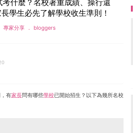
面試考什麼？名校著重成績、操行還
家長學生必先了解學校收生準則！
專家分享
bloggers
20
，前喇沙書院副校長，曾任教育局家庭與學校事宜委員
進修學院之客席講師。有専欄刊豋在各大報章雜誌，著
園》、《2020小學升學一本通》、《不一樣的家長》等
開，有
家長
問有哪些
學校
已開始招生？以下為幾所名校