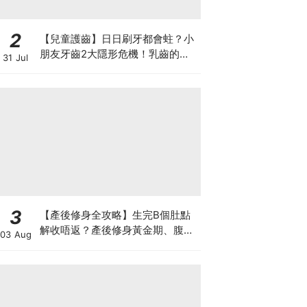
2
【兒童護齒】日日刷牙都會蛀？小
朋友牙齒2大隱形危機！乳齒的琺
31 Jul
瑯質比成人薄弱50%！選牙膏要睇
含氟量！
3
【產後修身全攻略】生完B個肚點
解收唔返？產後修身黃金期、腹直
03 Aug
肌分離、紮肚定做機一次睇