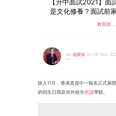
【升中面試2021】
是文化修養？面試前
教育路
By
趙榮德
on 06 Nov 20
香港輔導教師協會榮譽顧問
會副主席，為香港大學專業
作有《2020質優免費幼稚
踏入11月，香港直資中一報名正式展
二十八本。
的招生日期及供外校生
申請
學額。