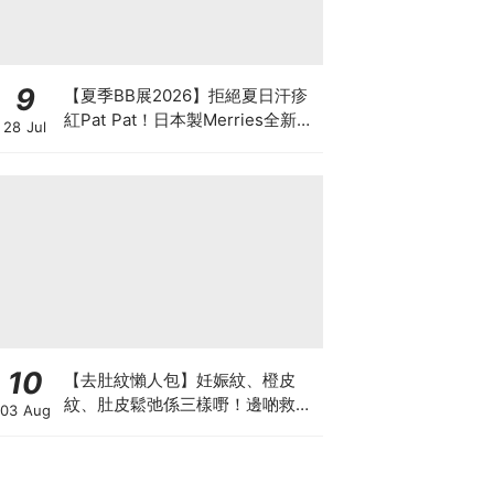
9
【夏季BB展2026】拒絕夏日汗疹
紅Pat Pat！日本製Merries全新超
28 Jul
吸安睡褲挑戰全晚零外漏 皇牌
First Premium系列買1送1！
10
【去肚紋懶人包】妊娠紋、橙皮
紋、肚皮鬆弛係三樣嘢！邊啲救得
03 Aug
返、邊啲只能淡化？