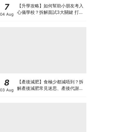
7
【升學攻略】如何幫助小朋友考入
心儀學校？拆解面試3大關鍵 打好
04 Aug
多元智能發展的營養基礎
8
【產後減肥】食極少都減唔到？拆
解產後減肥常見迷思、產後代謝、
03 Aug
水腫原因＋淋巴引流、Onda Pro
修身攻略