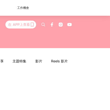
工作機會
在 APP上查看
分享
主題特集
影片
Reels 影片