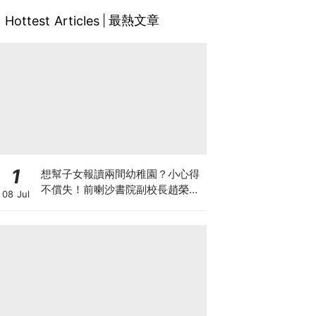
最熱文章
Hottest Articles
1
想幫子女報讀兩間幼稚園？小心得
不償失！前喇沙書院副校長趙榮
08 Jul
德：先問自己能否解決這3大問
題！