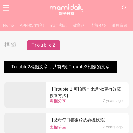
Home
APP限定內容!
mami熱話
教育路
產前產後
健康資訊
標籤：
Trouble2
Trouble2標籤文章，共有8則Trouble2相關的文章
【Trouble 2 可怕嗎？比講No更有效嘅
教養方法】
專欄分享
7 years ago
【父母每日都處於被挑機狀態】
專欄分享
7 years ago