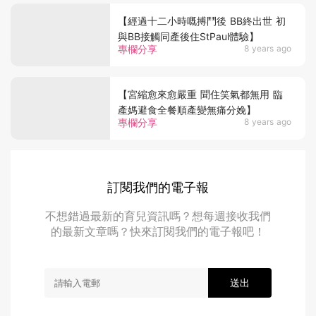
【經過十二小時嘅搏鬥後 BB終出世 初
與BB接觸同產後住StPaul體驗】
專欄分享
8 years ago
【宮縮愈來愈嚴重 聞住笑氣都無用 臨
產媽避食全餐順產變無痛分娩】
專欄分享
8 years ago
訂閱我們的電子報
不想錯過最新的育兒資訊嗎？想每週接收我們
的最新文章嗎？快來訂閱我們的電子報吧！
送出