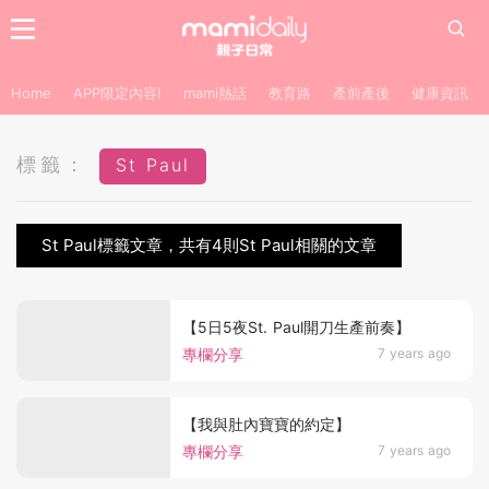
Home
APP限定內容!
mami熱話
教育路
產前產後
健康資訊
標籤：
St Paul
St Paul標籤文章，共有4則St Paul相關的文章
【5日5夜St. Paul開刀生產前奏】
專欄分享
7 years ago
【我與肚內寶寶的約定】
專欄分享
7 years ago