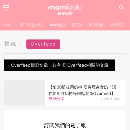
Home
APP限定內容!
mami熱話
教育路
產前產後
健康資訊
標籤：
Overfeed
Overfeed標籤文章，共有1則Overfeed相關的文章
【怕BB慣咗用奶樽 唔肯埋身食奶？話
你知用咩奶樽好同點避免Overfeed】
專欄分享
8 years ago
訂閱我們的電子報