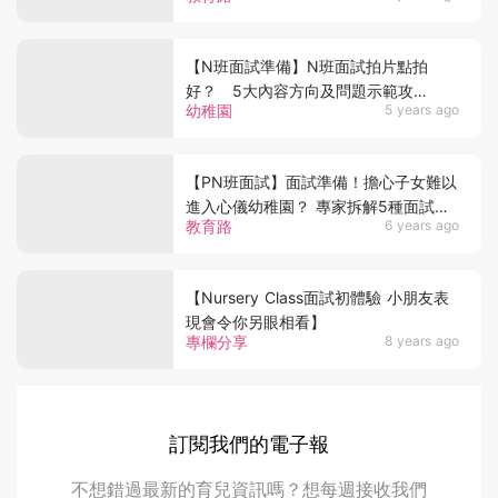
【N班面試準備】N班面試拍片點拍
好？ 5大內容方向及問題示範攻
幼稚園
5 years ago
略！
【PN班面試】面試準備！擔心子女難以
進入心儀幼稚園？ 專家拆解5種面試常
教育路
6 years ago
見題目
【Nursery Class面試初體驗 小朋友表
現會令你另眼相看】
專欄分享
8 years ago
訂閱我們的電子報
不想錯過最新的育兒資訊嗎？想每週接收我們