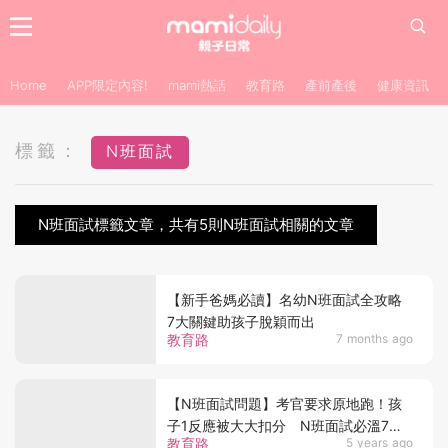
Home
APP限定內容!
mami熱話
教育路
產前產後
健康資訊
標籤：
N班面試
N班面試標籤文章，共有5則N班面試相關的文章
【新手爸媽必讀】名幼N班面試全攻略
7大關鍵助孩子脫穎而出
教育路
7 months ago
【N班面試問題】考官要求原地跑！孩
子1反應被大大扣分 N班面試必溫7大
教育路
5 years ago
題型