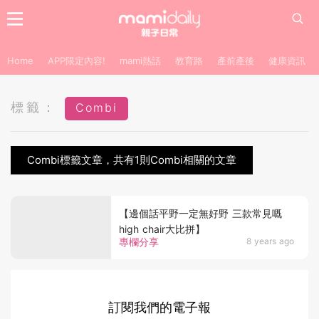
Home
APP限定內容!
mami熱話
教育路
產前產後
健康資訊
標籤：
Combi
Combi標籤文章，共有1則Combi相關的文章
【邊個話平野一定無好野 三款常見嘅
high chair大比拼】
專欄分享
8 years ago
訂閱我們的電子報