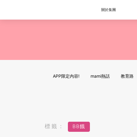
關於集團
APP限定內容!
mami熱話
教育路
標籤：
BB餓