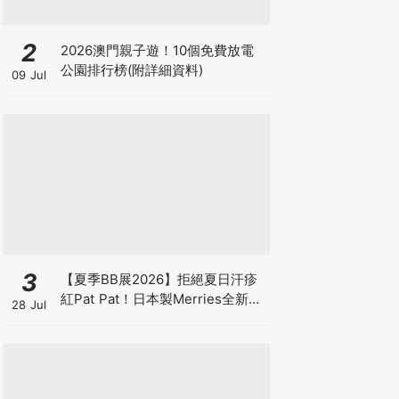
2
2026澳門親子遊！10個免費放電
公園排行榜(附詳細資料)
09 Jul
3
【夏季BB展2026】拒絕夏日汗疹
紅Pat Pat！日本製Merries全新超
28 Jul
吸安睡褲挑戰全晚零外漏 皇牌
First Premium系列買1送1！