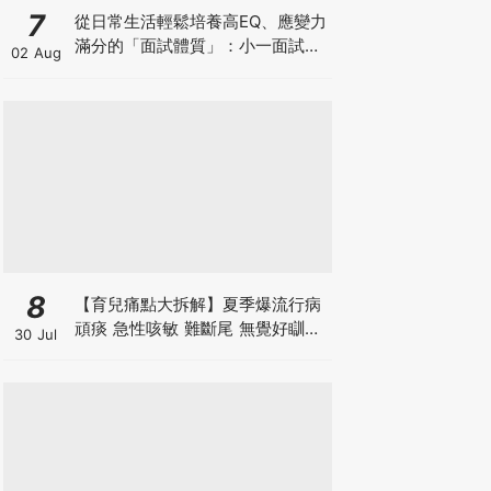
7
從日常生活輕鬆培養高EQ、應變力
滿分的「面試體質」：小一面試最
02 Aug
強備戰指南
8
【育兒痛點大拆解】夏季爆流行病
頑痰 急性咳敏 難斷尾 無覺好瞓？
30 Jul
中醫教路 一招踢走頑痰斷尾！