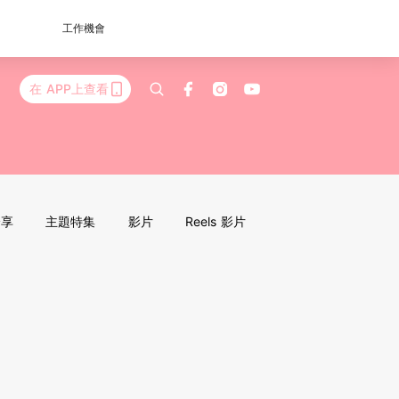
工作機會
在 APP上查看
分享
主題特集
影片
Reels 影片