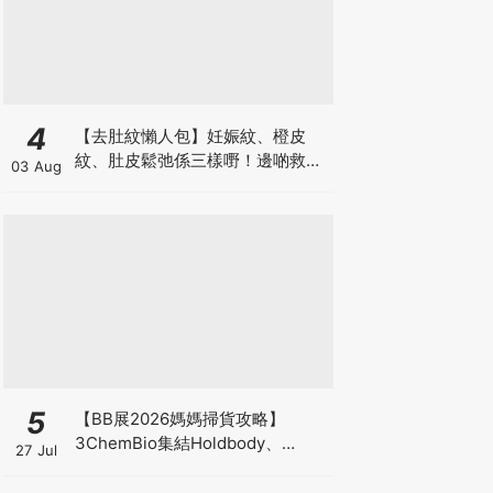
4
【去肚紋懶人包】妊娠紋、橙皮
紋、肚皮鬆弛係三樣嘢！邊啲救得
03 Aug
返、邊啲只能淡化？
5
【BB展2026媽媽掃貨攻略】
3ChemBio集結Holdbody、
27 Jul
ProVen、森下仁丹、Return人氣
品牌激減！低至18折＋買3送1＋原