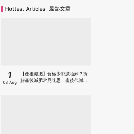
最熱文章
Hottest Articles
1
【產後減肥】食極少都減唔到？拆
解產後減肥常見迷思、產後代謝、
03 Aug
水腫原因＋淋巴引流、Onda Pro
修身攻略