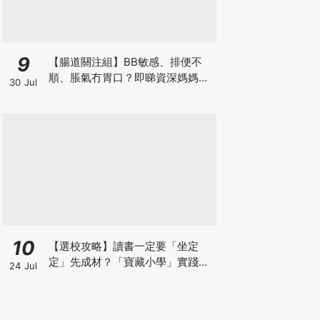
9
【腸道關注組】BB敏感、排便不
順、脹氣冇胃口？即睇資深媽媽分
30 Jul
享經驗之談 輕鬆解決湊B煩惱
10
【選校攻略】讀書一定要「坐定
定」先成材？「寶藏小學」實踐動
24 Jul
靜循環激發孩子潛能