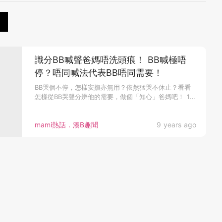
識分BB喊聲爸媽唔洗頭痕！ BB喊極唔
停？唔同喊法代表BB唔同需要！
BB哭個不停，怎樣安撫亦無用？依然猛哭不休止？看看
怎樣從BB哭聲分辨他的需要，做個「知心」爸媽吧！ 1.
肚餓 BB肚餓喊...
mami熱話．湊B趣聞
9 years ago