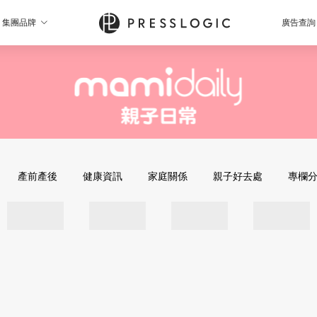
集團品牌
廣告查詢
產前產後
健康資訊
家庭關係
親子好去處
專欄