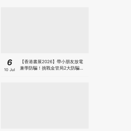
箱優惠低至65折
6
【香港書展2026】帶小朋友放電
兼學防騙！挑戰金管局2大防騙遊
10 Jul
戲、贏「嗱喳蕉」購物袋及多款驚
喜紀念品！