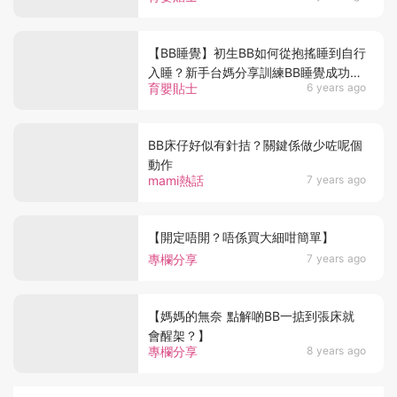
【BB睡覺】初生BB如何從抱搖睡到自行
入睡？新手台媽分享訓練BB睡覺成功血
育嬰貼士
6 years ago
淚史
BB床仔好似有針拮？關鍵係做少咗呢個
動作
mami熱話
7 years ago
【開定唔開？唔係買大細咁簡單】
專欄分享
7 years ago
【媽媽的無奈 點解啲BB一掂到張床就
會醒架？】
專欄分享
8 years ago