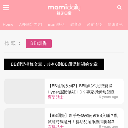
Home
APP限定內容!
mami熱話
教育路
產前產後
健康資訊
標籤：
BB瞓覺
BB瞓覺標籤文章，共有6則BB瞓覺相關的文章
【BB睡眠系列2】BB睡眠不足或變得
Hyper症狀似ADHD？專家拆解幼兒睡
育嬰貼士
6 years ago
眠問題4大謬誤
【BB瞓覺】新手爸媽如何教BB入睡？亂
試隨時釀意外！嬰幼兒睡眠顧問拆解3
育嬰貼士
6 years ago
大睡眠方法