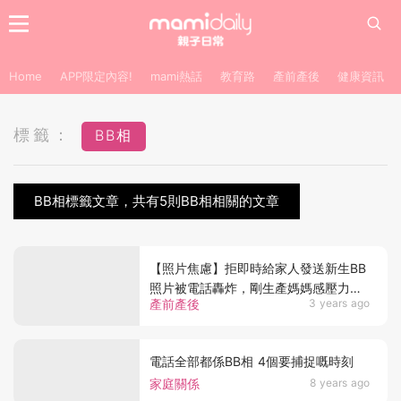
Home
APP限定內容!
mami熱話
教育路
產前產後
健康資訊
標籤：
BB相
BB相標籤文章，共有5則BB相相關的文章
【照片焦慮】拒即時給家人發送新生BB
照片被電話轟炸，剛生產媽媽感壓力：
產前產後
3 years ago
是我不講道理？
電話全部都係BB相 4個要捕捉嘅時刻
家庭關係
8 years ago