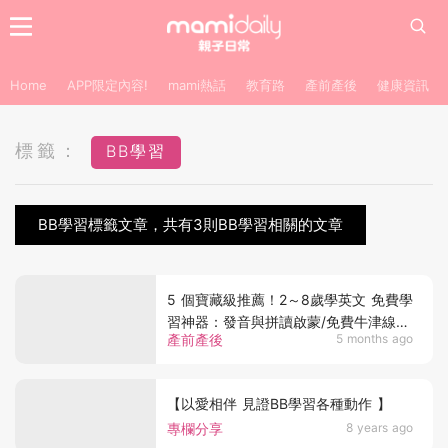
Home
APP限定內容!
mami熱話
教育路
產前產後
健康資訊
標籤：
BB學習
BB學習標籤文章，共有3則BB學習相關的文章
5 個寶藏級推薦！2～8歲學英文 免費學
習神器：發音與拼讀啟蒙/免費牛津線上
產前產後
5 months ago
圖書館！
【以愛相伴 見證BB學習各種動作 】
專欄分享
8 years ago