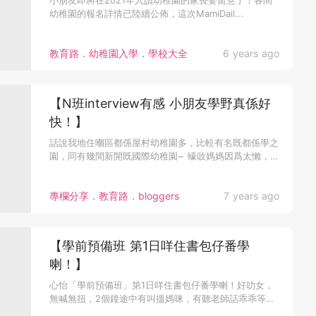
小朋友即將在2021年入讀幼稚園的家長要留意了！各間
幼稚園的報名詳情已陸續公佈，這次MamiDail...
教育路．幼稚園入學．學校大全
6 years ago
【N班interview有感 小朋友學野真係好
快！】
話說我地住嗰區都係屋村幼稚園多，比較有名既都係學之
園，同有幾間新開既國際幼稚園~ 蠔豉媽媽因爲太懶，誇
區的話完全無考慮，...
專欄分享．教育路．bloggers
7 years ago
【學前預備班 第1日咩住書包仔番學
喇！】
心怡「學前預備班」第1日咩住書包仔番學喇！好叻女，
無喊無扭，2個鐘途中有叫搵媽咪，有聽老師話乖乖等放
學先搵媽咪。雖然對心...