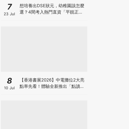
7
想培養出DSE狀元，幼稚園該怎麼
選？4間考入熱門直資「平靚正」
23 Jul
免費幼稚園！
8
【香港書展2026】中電攤位2大亮
點率先看！體驗全新推出「點讀故
10 Jul
事書」系列＋升級版《低碳城市規
劃師》電子桌遊