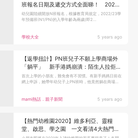
班報名日期及遞交方式全面睇！ 2022
年年滿2歲幼兒方可報讀
幼兒園陸續開放N班報名，根據教育局規定，2022/23學
年預備班(N1/PN)的入學年齡為兩歲(即2...
學校大全
5 years ago
【返學扭計】PN班兒子不願上學商場外
「躺平」 新手港媽崩潰：陌生人拉佢先
起身
首次上學的小朋友，難免會有不習慣。有新手媽媽日前在
網上申訴，她帶年幼兒子上PN班時，他竟然躺在商場
地...
mami熱話．親子新聞
5 years ago
【熱門幼稚園2020】維多利亞、靈糧
堂、啟思、學之園 一文看清4大熱門連
鎖幼稚園特色、學費