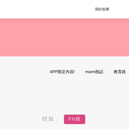
關於集團
APP限定內容!
mami熱話
教育路
標籤：
PN班