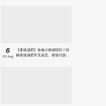
6
【產後減肥】食極少都減唔到？拆
解產後減肥常見迷思、產後代謝、
03 Aug
水腫原因＋淋巴引流、Onda Pro
修身攻略