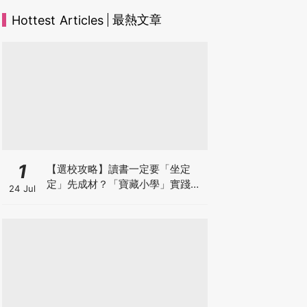
最熱文章
Hottest Articles
1
【選校攻略】讀書一定要「坐定
定」先成材？「寶藏小學」實踐動
24 Jul
靜循環激發孩子潛能