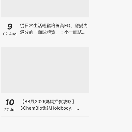
9
從日常生活輕鬆培養高EQ、應變力
滿分的「面試體質」：小一面試最
02 Aug
強備戰指南
10
【BB展2026媽媽掃貨攻略】
3ChemBio集結Holdbody、
27 Jul
ProVen、森下仁丹、Return人氣
品牌激減！低至18折＋買3送1＋原
箱優惠低至65折