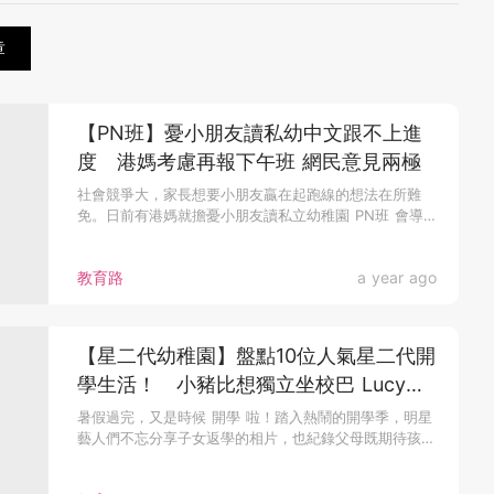
章
【PN班】憂小朋友讀私幼中文跟不上進
度 港媽考慮再報下午班 網民意見兩極
社會競爭大，家長想要小朋友贏在起跑線的想法在所難
免。日前有港媽就擔憂小朋友讀私立幼稚園 PN班 會導
致 中文 跟不上進度...
教育路
a year ago
【星二代幼稚園】盤點10位人氣星二代開
學生活！ 小豬比想獨立坐校巴 Lucy經
典髮型迎K3
暑假過完，又是時候 開學 啦！踏入熱鬧的開學季，明星
藝人們不忘分享子女返學的相片，也紀錄父母既期待孩子
學習愉快，又不捨孩...