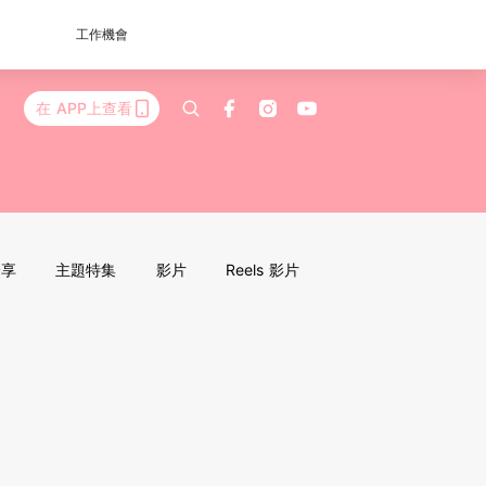
工作機會
在 APP上查看
分享
主題特集
影片
Reels 影片