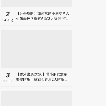
2
【升學攻略】如何幫助小朋友考入
心儀學校？拆解面試3大關鍵 打好
04 Aug
多元智能發展的營養基礎
3
【香港書展2026】帶小朋友放電
兼學防騙！挑戰金管局2大防騙遊
10 Jul
戲、贏「嗱喳蕉」購物袋及多款驚
喜紀念品！