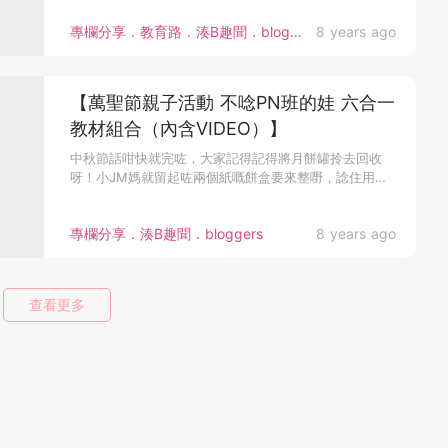
專欄分享．教育路．湊B趣聞．bloggers
8 years ago
【萬聖節親子活動 不唸PN班的娃 六合一
教材組合（內含VIDEO）】
中秋節話咁快就完咗，大家記得記得將月餅罐拎去回收
呀！小JM媽就留起咗兩個紙嘅餅盒要來整嘢，諗住用來
儲物，又環保又唔會怕浪...
專欄分享．湊B趣聞．bloggers
8 years ago
查看更多