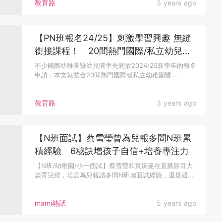
教育路
3 years ago
【PN班報名24/25】刺激學習興趣 無縫
銜接課程！ 20間熱門國際/私立幼兒園
PN班招生！
不少國際幼稚園暨幼兒園率先開放2024/25新學年的報名
申請，本文就整合20間熱門國際或私立幼稚園暨...
教育路
3 years ago
【N班面試】蔡雪瑩曾為兒報多間N班累
積經驗 6秘訣增孩子自信+培養專注力
【N班/幼稚園/小一面試】蔡雪瑩和黃婉曼在直播節目大
談育兒經，坦言為兒報讀多間N班增面試經驗，還是遇...
mami熱話
5 years ago