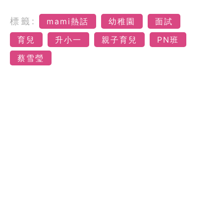
標籤:
mami熱話
幼稚園
面試
育兒
升小一
親子育兒
PN班
蔡雪瑩