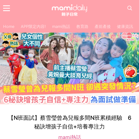
Home
APP限定內容!
mami熱話
教育路
產前產後
健康資訊
【N班面試】蔡雪瑩曾為兒報多間N班累積經驗 6
秘訣增孩子自信+培養專注力
mami熱話