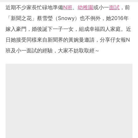
近期不少家長忙碌地準備
N班
、
幼稚園
或小一
面試
，前
「新聞之花」蔡雪瑩（Snowy）也不例外，她2016年
嫁入豪門，婚後誕下一子一女，組成幸福四人家庭。近
日她接受同樣來自新聞界的黃婉曼邀請，分享仔女報N
班及小一面試的經驗，大家不妨取取經～