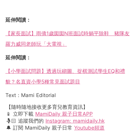
延伸閱讀：
【家長面試】雨僑1歲囡囡N班面試時躺平除鞋 豬隊友
羅力威同老師玩「大電視」
延伸閱讀：
【小學面試問題】透過玩砌圖、捉棋測試學生EQ和禮
貌？名直資小學5種常見面試題目
Text：Mami Editorial
【隨時隨地接收更多育兒教育資訊】
📱 立即下載
MamiDaily 親子日常APP
🤱🏻 追蹤我們的
Instagram: mamidaily.hk
🔔 訂閱 MamiDaily 親子日常
Youtube頻道