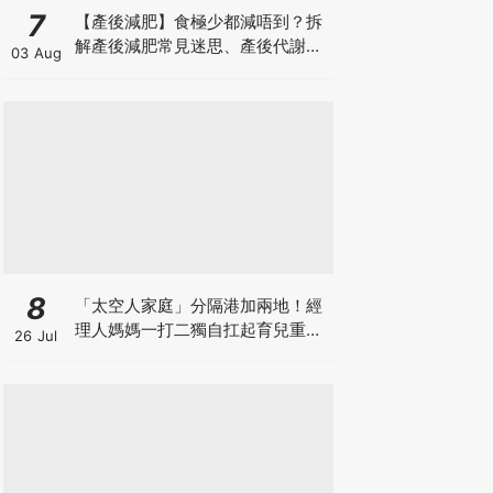
7
【產後減肥】食極少都減唔到？拆
解產後減肥常見迷思、產後代謝、
03 Aug
水腫原因＋淋巴引流、Onda Pro
修身攻略
8
「太空人家庭」分隔港加兩地！經
理人媽媽一打二獨自扛起育兒重
26 Jul
擔！Stephanie｜經理人｜太空人
家庭｜職場媽媽