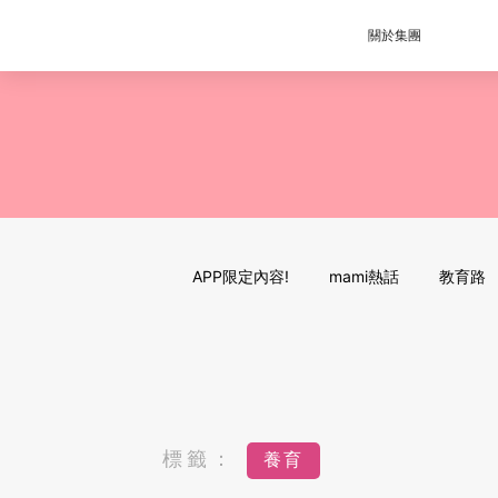
關於集團
APP限定內容!
mami熱話
教育路
標籤：
養育