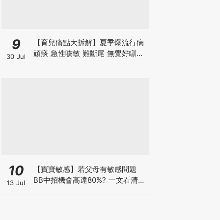
9
【育兒痛點大拆解】夏季爆流行病
頑痰 急性咳敏 難斷尾 無覺好瞓？
30 Jul
中醫教路 一招踢走頑痰斷尾！
10
【寶寶敏感】若父母有敏感問題
BB中招機會高達80%? 一文看清預
13 Jul
防敏感關鍵因素！