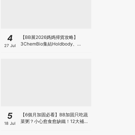
4
【BB展2026媽媽掃貨攻略】
3ChemBio集結Holdbody、
27 Jul
ProVen、森下仁丹、Return人氣
品牌激減！低至18折＋買3送1＋原
箱優惠低至65折
5
【6個月加固必看】BB加固只吃蔬
菜粥？小心愈食愈缺鐵！12大補鐵
18 Jul
食材清單＋一星期食譜推薦