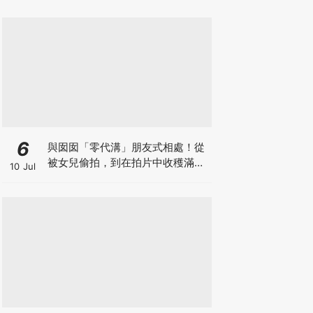
6
與囡囡「零代溝」朋友式相處！從
被女兒偷拍，到在拍片中收穫滿足
10 Jul
感！VAL媽｜美如｜KOL媽媽