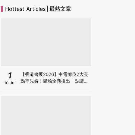
最熱文章
Hottest Articles
1
【香港書展2026】中電攤位2大亮
點率先看！體驗全新推出「點讀故
10 Jul
事書」系列＋升級版《低碳城市規
劃師》電子桌遊