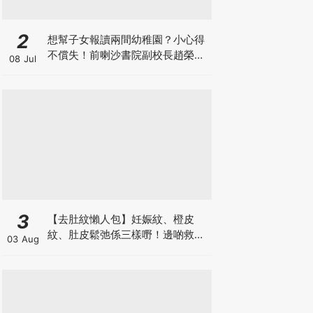
2
想幫子女報讀兩間幼稚園？小心得
不償失！前喇沙書院副校長趙榮
08 Jul
德：先問自己能否解決這3大問
題！
3
【去肚紋懶人包】妊娠紋、橙皮
紋、肚皮鬆弛係三樣嘢！邊啲救得
03 Aug
返、邊啲只能淡化？