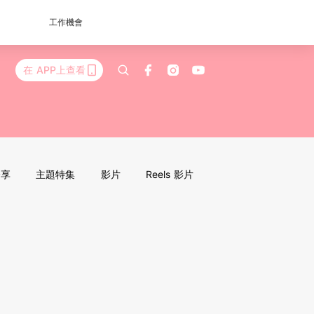
工作機會
在 APP上查看
分享
主題特集
影片
Reels 影片