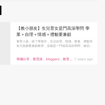
【教小朋友】生兒育女是門高深學問 學
業＋自理＋情感＋禮貌要兼顧
養育小孩，除了學業外，生活自理、情感、教養、禮貌等
各方面都要兼顧教導，這確是一門很高深的學問，確切
需...
專欄分享．教育路．bloggers．教育心得
7 years ago