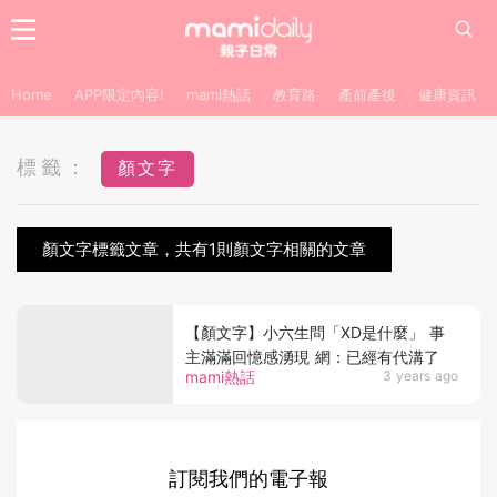
Home
APP限定內容!
mami熱話
教育路
產前產後
健康資訊
標籤：
顏文字
顏文字標籤文章，共有1則顏文字相關的文章
【顏文字】小六生問「XD是什麼」 事
主滿滿回憶感湧現 網：已經有代溝了
mami熱話
3 years ago
訂閱我們的電子報