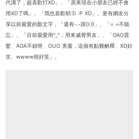
代溝了，超喜歡打XD」、「原來現在小朋友已經不會
用XD了嗎」、「我也喜歡耶:D :P XD」。更有網友分
享以前最愛的顏文字，「還有-.-跟0.0」、「= =不能
忘」、「目前最愛用^_^，用來威脅男友」、「OAO震
驚、AOA不錯呀、OUO 害羞，這個有點難解釋、XD好
笑、wwww很好笑」。