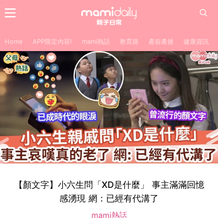
Home
APP限定內容!
mami熱話
教育路
產前產後
健康資訊
【顏文字】小六生問「XD是什麼」 事主滿滿回憶
感湧現 網：已經有代溝了
mami熱話