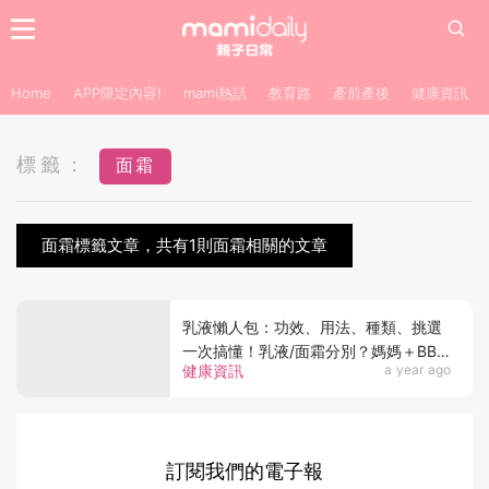
Home
APP限定內容!
mami熱話
教育路
產前產後
健康資訊
標籤：
面霜
面霜標籤文章，共有1則面霜相關的文章
乳液懶人包：功效、用法、種類、挑選
一次搞懂！乳液/面霜分別？媽媽＋BB
健康資訊
a year ago
的保養救星！
訂閱我們的電子報