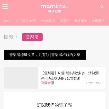
Home
APP限定內容!
mami熱話
教育路
產前產後
健康資訊
標籤：
雪梨湯
雪梨湯標籤文章，共有1則雪梨湯相關的文章
【雪梨湯】味道清甜功效多多 清熱潤
肺化痰止咳必飲8款雪梨湯
健康食譜
a year ago
訂閱我們的電子報