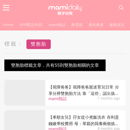
Home
APP限定內容!
mami熱話
教育路
產前產後
健康資訊
標籤：
雙胞胎
雙胞胎標籤文章，共有55則雙胞胎相關的文章
【視障爸爸】視障爸爸親述育兒日常 分
享分辨雙胞胎方法 靠「這些」認出孩子
mami熱話
7 months ago
網民感動：這就是父愛
【孝順女兒】孖女從小煮飯洗衣 存利是
錢繳學校費用 母：單親的我養兩個孩子
mami熱話
8 months ago
也很幸福