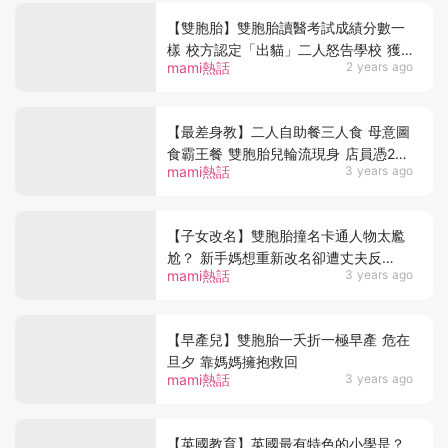
【雙胞胎】雙胞胎讀醫考試成績分數一
樣 校方認定「出貓」二人怒告學校 獲
mami熱話
2 years ago
賠償千萬元
【最差身教】二人自助餐三人食 母意圖
食霸王餐 雙胞胎兒輪流現身 店員憑2細
mami熱話
3 years ago
節識破
【子女改名】雙胞胎撞名卡通人物太尷
尬？ 新手媽想重新改名卻遭丈夫反
mami熱話
3 years ago
對？！
【早產兒】雙胞胎一夭折一極早產 危在
旦夕 靠媽媽擁抱救回
mami熱話
3 years ago
【英國教育】英國最有特色的小學是？