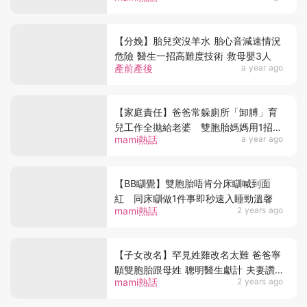
【分娩】胎兒突沒羊水 胎心音減速情況
危險 醫生一招高難度技術 救母嬰3人
產前產後
a year ago
【家庭責任】爸爸常躲廁所「卸膊」育
兒工作全拋給老婆 雙胞胎媽媽用1招迫
mami熱話
a year ago
老公離開洗手間
【BB瞓覺】雙胞胎唔肯分床瞓喊到面
紅 同床瞓做1件事即秒速入睡勁溫馨
mami熱話
2 years ago
【子女改名】罕見姓雞改名太難 爸爸寧
願雙胞胎跟母姓 聰明醫生獻計 夫妻讚
mami熱話
2 years ago
太有寓意