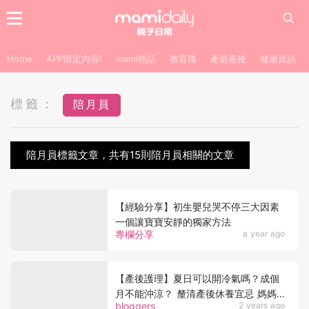
Home
APP限定內容!
mami熱話
教育路
產前產後
健康資訊
標籤：
陪月員
陪月員標籤文章，共有15則陪月員相關的文章
【經驗分享】初生嬰兒哭不停三大因素
一個讓寶寶安靜的獨家方法
專欄分享
a year ago
【產後護理】夏日可以開冷氣嗎？成個
月不能沖涼？ 釐清產後休養宜忌 媽媽
bloggers
2 years ago
安心坐月