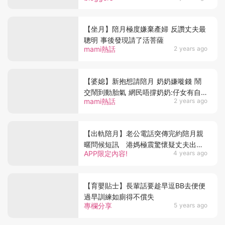
【坐月】陪月極度嫌棄產婦 反讚丈夫最
聰明 事後發現請了活菩薩
mami熱話
2 years ago
【婆媳】新抱想請陪月 奶奶嫌嘥錢 鬧
交鬧到動胎氣 網民唔撐奶奶:仔女有自
mami熱話
2 years ago
己選擇
【出軌陪月】老公電話突傳完約陪月親
暱問候短訊 港媽極震驚懷疑丈夫出軌
APP限定內容!
4 years ago
陪月姨姨
【育嬰貼士】長輩話要趁早逗BB去便便
過早訓練如廁得不償失
專欄分享
5 years ago