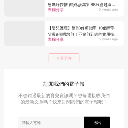
爸媽好忟憎 餵奶忌煩躁 BB只會越食越
專欄分享
5 years ago
差
【嬰兒護理】幫BB修剪指甲 10個新手
父母9個唔敢剪！不會剪到肉的實用技
專欄分享
5 years ago
巧
查看更多
訂閱我們的電子報
不想錯過最新的育兒資訊嗎？想每週接收我們
的最新文章嗎？快來訂閱我們的電子報吧！
送出