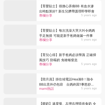
【育嬰貼士】很擔心弄痛BB 有血水滲
出時點算好? 新生兒臍帶護理即學即會
專欄分享
5 years ago
【育嬰貼士】每次洗澡大哭大叫令媽媽
手足無措 可能是新手爸媽做漏一件事
專欄分享
5 years ago
【育兒心得】新手爸媽必須學識 正確掃
風技巧 防嘔奶 免嗆喉窒息
專欄分享
5 years ago
【陪月員】掛住傾電話Hea湊B！險令
BB出意外仍包容 台媽終因1事怒炒離
mami熱話
5 years ago
譜陪月
【餵奶】速度慢、左擰右擰唔肯食奶 令