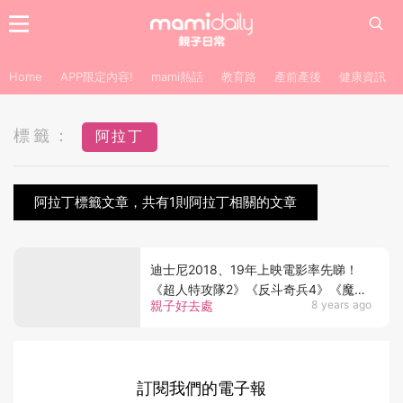
Home
APP限定內容!
mami熱話
教育路
產前產後
健康資訊
標籤：
阿拉丁
阿拉丁標籤文章，共有1則阿拉丁相關的文章
迪士尼2018、19年上映電影率先睇！
《超人特攻隊2》《反斗奇兵4》《魔雪
親子好去處
8 years ago
奇緣2》強勢回歸！
訂閱我們的電子報