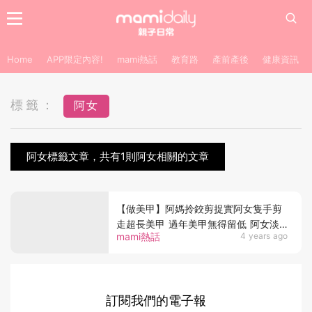
Home
APP限定內容!
mami熱話
教育路
產前產後
健康資訊
標籤：
阿女
阿女標籤文章，共有1則阿女相關的文章
【做美甲】阿媽拎鉸剪捉實阿女隻手剪
走超長美甲 過年美甲無得留低 阿女淡
mami熱話
4 years ago
定話無所謂！
訂閱我們的電子報