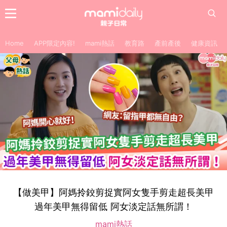
Home
APP限定內容!
mami熱話
教育路
產前產後
健康資訊
【做美甲】阿媽拎鉸剪捉實阿女隻手剪走超長美甲
過年美甲無得留低 阿女淡定話無所謂！
mami熱話