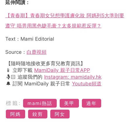
延伸閱讀：
【青春期】青春期女兒想學護膚化妝 阿媽列5大準則要
遵守 唔畀用黑色睫毛膏？太多規範惹反彈？
Text：Mami Editorial
Source：
白鹿視頻
【隨時隨地接收更多育兒教育資訊】
📱 立即下載
MamiDaily 親子日常APP
🤱🏻 追蹤我們的
Instagram: mamidaily.hk
🔔 訂閱 MamiDaily 親子日常
Youtube頻道
標籤:
mami熱話
美甲
過年
阿媽
鉸剪
阿女