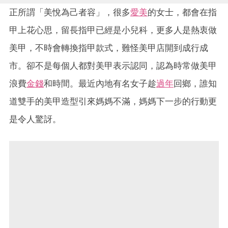
正所謂「美悅為己者容」，很多
愛美
的女士，都會在指
甲上花心思，留長指甲已經是小兒科，更多人是熱衷做
美甲，不時會轉換指甲款式，難怪美甲店開到成行成
市。卻不是每個人都對美甲表示認同，認為時常做美甲
浪費
金錢
和時間。最近內地有名女子趁
過年
回鄉，誰知
道雙手的美甲造型引來媽媽不滿，媽媽下一步的行動更
是令人驚訝。