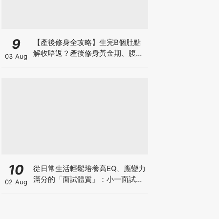
9
【產後修身全攻略】生完B個肚點
解收唔返？產後修身黃金期、腹直
03 Aug
肌分離、紮肚定做機一次睇
10
從日常生活輕鬆培養高EQ、應變力
滿分的「面試體質」：小一面試最
02 Aug
強備戰指南