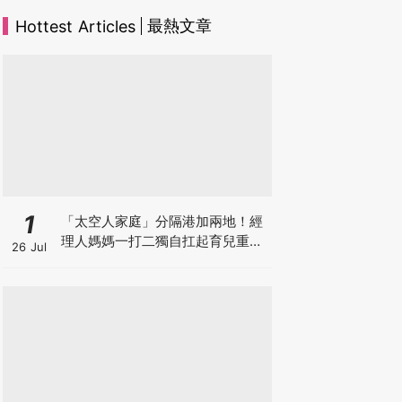
最熱文章
Hottest Articles
1
「太空人家庭」分隔港加兩地！經
理人媽媽一打二獨自扛起育兒重
26 Jul
擔！Stephanie｜經理人｜太空人
家庭｜職場媽媽