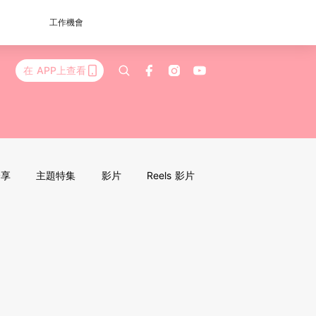
工作機會
在 APP上查看
分享
主題特集
影片
Reels 影片