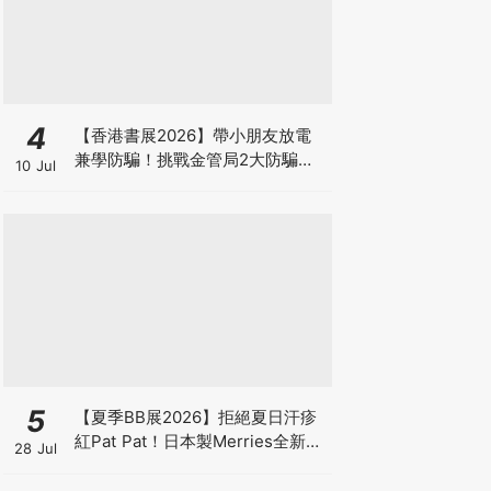
4
【香港書展2026】帶小朋友放電
兼學防騙！挑戰金管局2大防騙遊
10 Jul
戲、贏「嗱喳蕉」購物袋及多款驚
喜紀念品！
5
【夏季BB展2026】拒絕夏日汗疹
紅Pat Pat！日本製Merries全新超
28 Jul
吸安睡褲挑戰全晚零外漏 皇牌
First Premium系列買1送1！