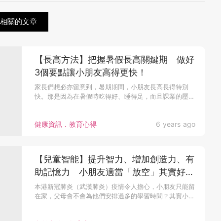
假相關的文章
【長高方法】把握暑假長高關鍵期 做好
3個要點讓小朋友高得更快！
家長們想必亦留意到，暑期期間，小朋友長高長得特別
快。那是因為在暑假時吃得好、睡得足，而且課業的壓力
較...
健康資訊．教育心得
6 years ago
【兒童智能】提升智力、增加創造力、有
助記憶力 小朋友適當「放空」其實好處
多多！
本港新冠肺炎（武漢肺炎）疫情令人擔心，小朋友只能留
在家，父母會不會為他們安排過多的學習時間？其實小
朋...