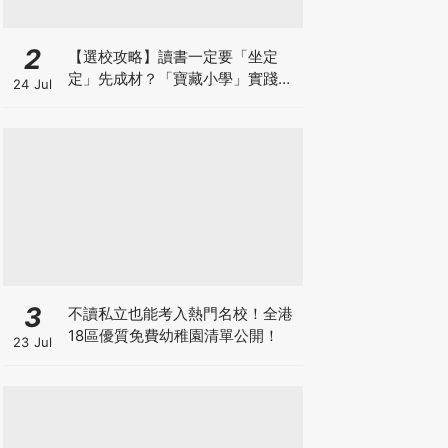
2
【選校攻略】讀書一定要「坐定
定」先成材？「寶藏小學」實踐動
24 Jul
靜循環激發孩子潛能
3
不讀私立也能考入熱門名校！全港
18區優質免費幼稚園清單公開！
23 Jul