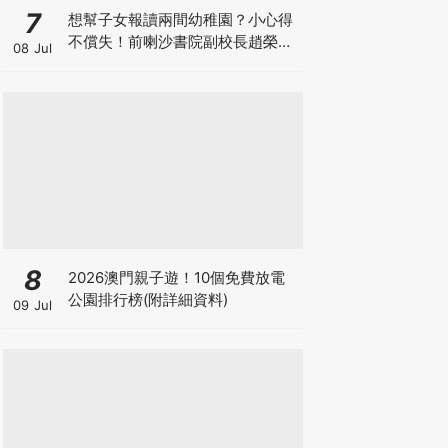
7
想幫子女報讀兩間幼稚園？小心得
不償失！前喇沙書院副校長趙榮
08 Jul
德：先問自己能否解決這3大問
題！
8
2026澳門親子遊！10個免費放電
公園排行榜(附詳細資料)
09 Jul