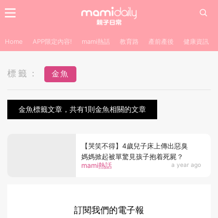
Home
APP限定內容!
mami熱話
教育路
產前產後
健康資訊
標籤：
金魚
金魚標籤文章，共有1則金魚相關的文章
【哭笑不得】4歲兒子床上傳出惡臭
媽媽掀起被單驚見孩子抱着死屍？
mami熱話
a year ago
訂閱我們的電子報