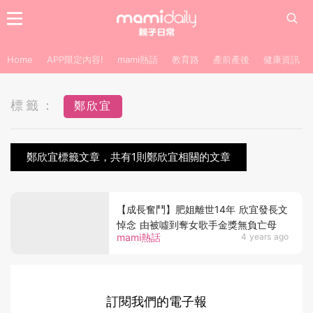
Home
APP限定內容!
mami熱話
教育路
產前產後
健康資訊
標籤：
鄭欣宜
鄭欣宜標籤文章，共有1則鄭欣宜相關的文章
【成長奮鬥】肥姐離世14年 欣宜發長文
悼念 由被噓到奪女歌手金獎無負亡母
mami熱話
4 years ago
訂閱我們的電子報