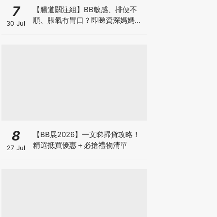
7
【腸道關注組】BB敏感、排便不
順、脹氣冇胃口？即睇資深媽媽分
30 Jul
享經驗之談 輕鬆解決湊B煩惱
8
【BB展2026】一文睇掃貨攻略！
精選抵買優惠＋必搶禮物清單
27 Jul