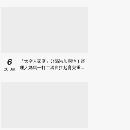
6
「太空人家庭」分隔港加兩地！經
理人媽媽一打二獨自扛起育兒重
26 Jul
擔！Stephanie｜經理人｜太空人
家庭｜職場媽媽