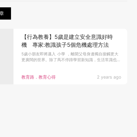
章
【行為教養】5歲是建立安全意識好時
機 專家:教識孩子5個危機處理方法
5歲小朋友即將邁入 小學 ，離開父母身邊獨自接觸更大
更廣闊的世界。除了馬不停蹄學習新知識，生活常識也是
不可忽略的技能之一...
教育路．教育心得
2 years ago