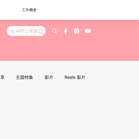
工作機會
在 APP上查看
分享
主題特集
影片
Reels 影片