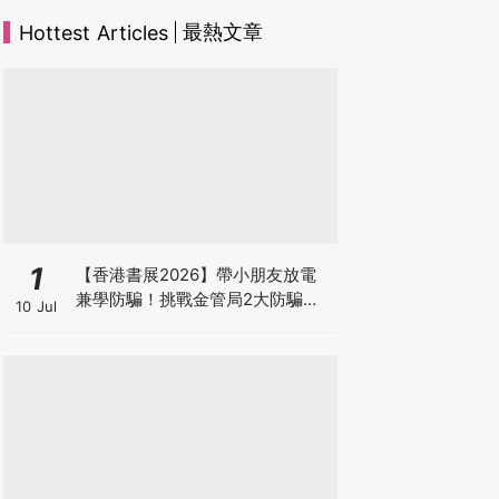
最熱文章
Hottest Articles
1
【香港書展2026】帶小朋友放電
兼學防騙！挑戰金管局2大防騙遊
10 Jul
戲、贏「嗱喳蕉」購物袋及多款驚
喜紀念品！