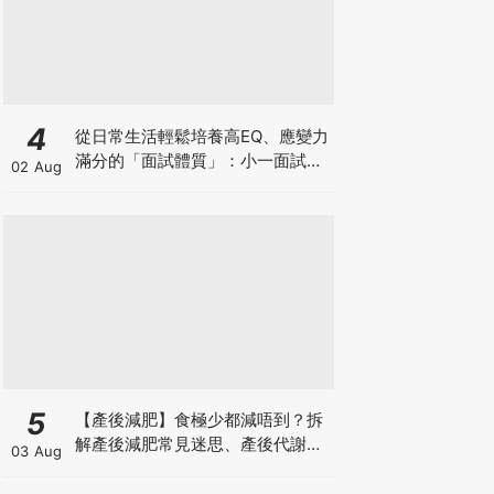
4
從日常生活輕鬆培養高EQ、應變力
滿分的「面試體質」：小一面試最
02 Aug
強備戰指南
5
【產後減肥】食極少都減唔到？拆
解產後減肥常見迷思、產後代謝、
03 Aug
水腫原因＋淋巴引流、Onda Pro
修身攻略