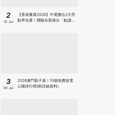
2
【香港書展2026】中電攤位2大亮
點率先看！體驗全新推出「點讀故
10 Jul
事書」系列＋升級版《低碳城市規
劃師》電子桌遊
3
2026澳門親子遊！10個免費放電
公園排行榜(附詳細資料)
09 Jul