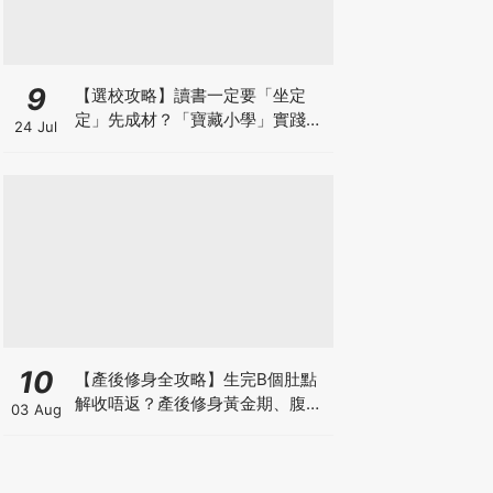
9
【選校攻略】讀書一定要「坐定
定」先成材？「寶藏小學」實踐動
24 Jul
靜循環激發孩子潛能
10
【產後修身全攻略】生完B個肚點
解收唔返？產後修身黃金期、腹直
03 Aug
肌分離、紮肚定做機一次睇