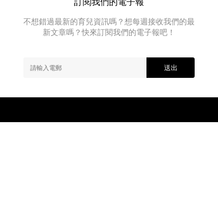
訂閱我們的電子報
考
會
慮
感
甚
不想錯過最新的育兒資訊嗎？想每週接收我們的最
到
麼？
新文章嗎？快來訂閱我們的電子報吧！
擔
BB
心，
出
相
世
信
後，...
送出
大
多
數
新
手
父
母
第
一
件
要
面
對
關於我們
廣告查詢
加入我們
的...
Copyright © 2026 MamiDaily.