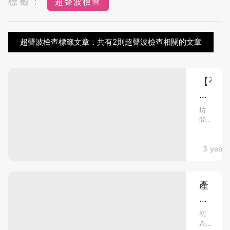
標籤：
超聲波檢查
超聲波檢查標籤文章，共有2則超聲波檢查相關的文章
【孕
媽
媽
坊
間
需
產
知】
科
產
懷孕心得
3 years
服
務
科
選
服
擇
產
務
多，
前
該
點
如
檢
樣
初
何
為
查
揀？
挑