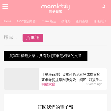
Home
APP限定內容!
mami熱話
教育路
產前產後
健康資訊
標籤：
賀軍翔
賀軍翔標籤文章，共有1則賀軍翔相關的文章
【星座命理】賀軍翔為免女兒成處女座
要求老婆提早剖腹分娩 網民: 對孩子
明星家庭
6 years ago
影響最大的不是星座，而是父母的智商!
訂閱我們的電子報