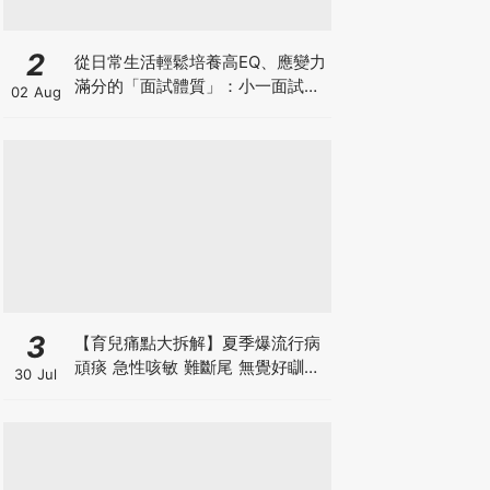
2
從日常生活輕鬆培養高EQ、應變力
滿分的「面試體質」：小一面試最
02 Aug
強備戰指南
3
【育兒痛點大拆解】夏季爆流行病
頑痰 急性咳敏 難斷尾 無覺好瞓？
30 Jul
中醫教路 一招踢走頑痰斷尾！