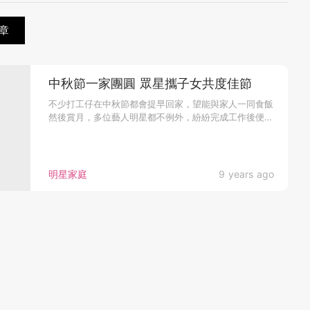
章
中秋節一家團圓 眾星攜子女共度佳節
不少打工仔在中秋節都會提早回家，望能與家人一同食飯
然後賞月，多位藝人明星都不例外，紛紛完成工作後便立
即回家。...
明星家庭
9 years ago