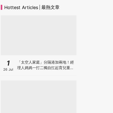
最熱文章
Hottest Articles
1
「太空人家庭」分隔港加兩地！經
理人媽媽一打二獨自扛起育兒重
26 Jul
擔！Stephanie｜經理人｜太空人
家庭｜職場媽媽