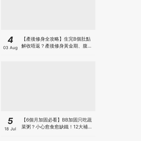
4
【產後修身全攻略】生完B個肚點
解收唔返？產後修身黃金期、腹直
03 Aug
肌分離、紮肚定做機一次睇
5
【6個月加固必看】BB加固只吃蔬
菜粥？小心愈食愈缺鐵！12大補鐵
18 Jul
食材清單＋一星期食譜推薦