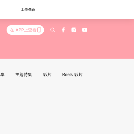
工作機會
在 APP上查看
分享
主題特集
影片
Reels 影片