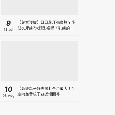
9
【兒童護齒】日日刷牙都會蛀？小
朋友牙齒2大隱形危機！乳齒的琺
31 Jul
瑯質比成人薄弱50%！選牙膏要睇
含氟量！
10
【高雄親子好去處】全台最大！半
室內免費親子遊樂場開幕
08 Aug